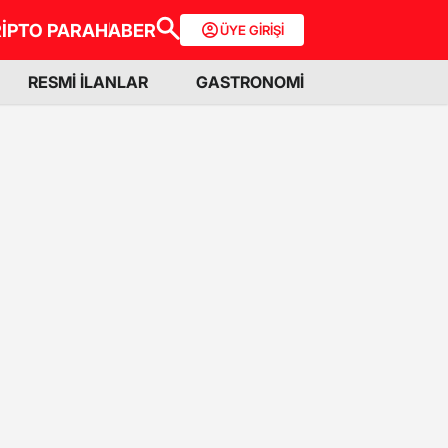
İPTO PARA
HABER
ÜYE GİRİŞİ
RESMİ İLANLAR
GASTRONOMİ