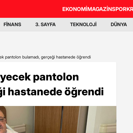
EKONOMİ
MAGAZİN
SPOR
KR
FİNANS
3. SAYFA
TEKNOLOJİ
DÜNYA
cek pantolon bulamadı, gerçeği hastanede öğrendi
iyecek pantolon
ği hastanede öğrendi