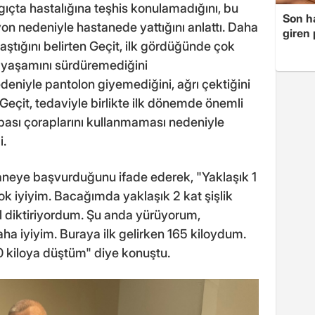
ıçta hastalığına teşhis konulamadığını, bu
Son ha
on nedeniyle hastanede yattığını anlattı. Daha
giren
aştığını belirten Geçit, ilk gördüğünde çok
yaşamını sürdüremediğini
edeniyle pantolon giyemediğini, ağrı çektiğini
Geçit, tedaviyle birlikte ilk dönemde önemli
bası çoraplarını kullanmaması nedeniyle
i.
aneye başvurduğunu ifade ederek, "Yaklaşık 1
k iyiyim. Bacağımda yaklaşık 2 kat şişlik
l diktiriyordum. Şu anda yürüyorum,
a iyiyim. Buraya ilk gelirken 165 kiloydum.
0 kiloya düştüm" diye konuştu.