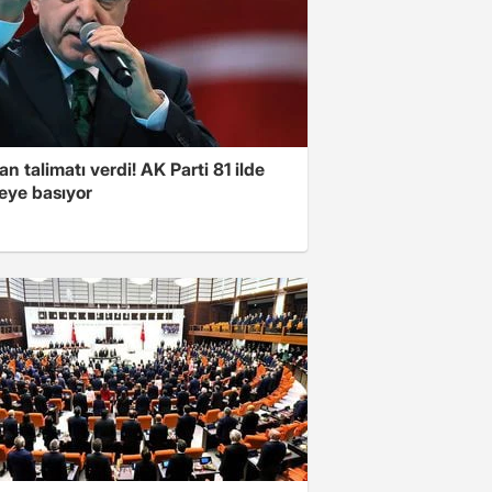
n talimatı verdi! AK Parti 81 ilde
ye basıyor