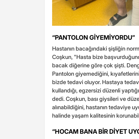
“PANTOLON GİYEMİYORDU”
Hastanın bacağındaki şişliğin norma
Coşkun, "Hasta bize başvurduğund
bacak diğerine göre çok şişti. Deng
Pantolon giyemediğini, kıyafetlerin
bizde tedavi oluyor. Hastaya tedavid
kullandığı, egzersizi düzenli yap
dedi. Coşkun, bası giysileri ve düzen
alınabildiğini, hastanın tedaviye 
halinde yaşam kalitesinin korunabile
“HOCAM BANA BİR DİYET UY