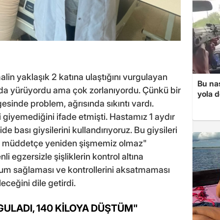
lin yaklaşık 2 katına ulaştığını vurgulayan
Bu nas
a yürüyordu ama çok zorlanıyordu. Çünkü bir
yola d
esinde problem, ağrısında sıkıntı vardı.
i giyemediğini ifade etmişti. Hastamız 1 aydır
e bası giysilerini kullandırıyoruz. Bu giysileri
tığı müddetçe yeniden şişmemiz olmaz"
li egzersizle şişliklerin kontrol altına
uyum sağlaması ve kontrollerini aksatmaması
ceğini dile getirdi.
GULADI, 140 KİLOYA DÜŞTÜM"