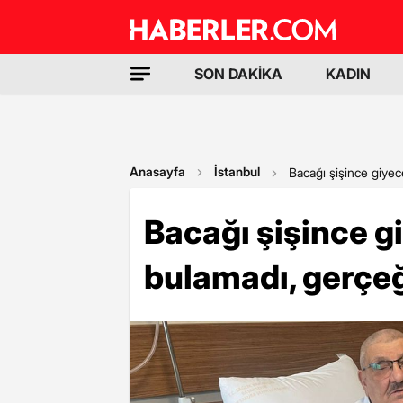
SON DAKİKA
KADIN
Anasayfa
İstanbul
Bacağı şişince giye
Bacağı şişince g
bulamadı, gerçe