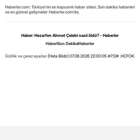
Haberler.com: Türkiye’nin en kapsamlı haber sitesi. Son dakika haberleri
ve en güncel gelişmeler Haberler.com’da.
Haber: Hezarfen Ahmet Çelebi nasıl öldü? - Haberler
Haber
Son Dakika
Haberler
Gizlilik ve çerez ayarları
[Hata Bildir]
07.08.2026 22:00:05 #7.12# .HCFOK.