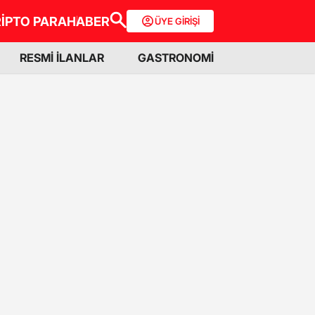
İPTO PARA
HABER
ÜYE GİRİŞİ
RESMİ İLANLAR
GASTRONOMİ