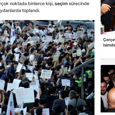
çok noktada binlerce kişi,
seçim
sürecinde
eydanlarda toplandı.
Çerçe
isimd