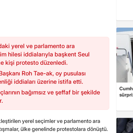
daki yerel ve parlamento ara
m hilesi iddialarıyla başkent Seul
e kişi protesto düzenledi.
Başkanı Roh Tae-ak, oy pusulası
iği iddiaları üzerine istifa etti.
Cumhu
larının bağımsız ve şeffaf bir şekilde
sürpri
r.
eştirilen yerel seçimler ve parlamento ara
tışmalar, ülke genelinde protestolara dönüştü.