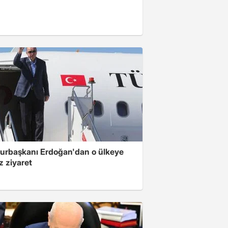
rbaşkanı Erdoğan'dan o ülkeye
z ziyaret