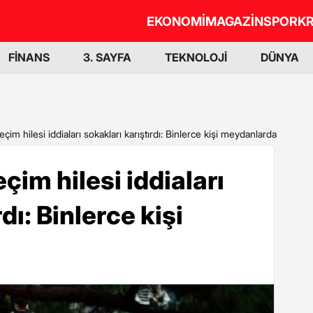
EKONOMİ
MAGAZİN
SPOR
KR
FİNANS
3. SAYFA
TEKNOLOJİ
DÜNYA
im hilesi iddiaları sokakları karıştırdı: Binlerce kişi meydanlarda
im hilesi iddiaları
dı: Binlerce kişi