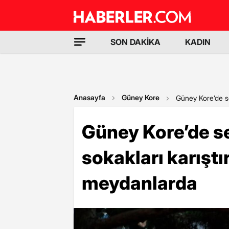
SON DAKİKA
KADIN
Anasayfa
Güney Kore
Güney Kore’de seç
Güney Kore’de seç
sokakları karıştır
meydanlarda