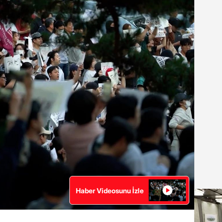
Haber Videosunu İzle