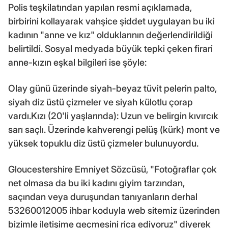
Polis teşkilatından yapılan resmi açıklamada,
birbirini kollayarak vahşice şiddet uygulayan bu iki
kadının "anne ve kız" olduklarının değerlendirildiği
belirtildi. Sosyal medyada büyük tepki çeken firari
anne-kızın eşkal bilgileri ise şöyle:
Olay günü üzerinde siyah-beyaz tüvit pelerin palto,
siyah diz üstü çizmeler ve siyah külotlu çorap
vardı.Kızı (20'li yaşlarında): Uzun ve belirgin kıvırcık
sarı saçlı. Üzerinde kahverengi pelüş (kürk) mont ve
yüksek topuklu diz üstü çizmeler bulunuyordu.
Gloucestershire Emniyet Sözcüsü, "Fotoğraflar çok
net olmasa da bu iki kadını giyim tarzından,
saçından veya duruşundan tanıyanların derhal
53260012005 ihbar koduyla web sitemiz üzerinden
bizimle iletişime geçmesini rica ediyoruz" diyerek