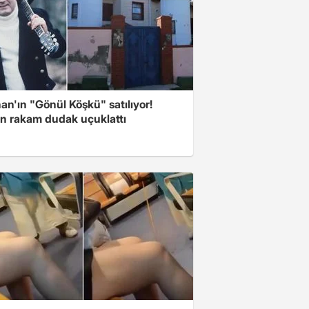
n'ın "Gönül Köşkü" satılıyor!
en rakam dudak uçuklattı