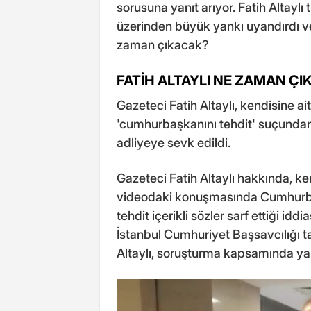
sorusuna yanıt arıyor. Fatih Altaylı
üzerinden büyük yankı uyandırdı ve 
zaman çıkacak?
FATİH ALTAYLI NE ZAMAN Ç
Gazeteci Fatih Altaylı, kendisine a
'cumhurbaşkanını tehdit' suçundan
adliyeye sevk edildi.
Gazeteci Fatih Altaylı hakkında, ke
videodaki konuşmasında Cumhurba
tehdit içerikli sözler sarf ettiği i
İstanbul Cumhuriyet Başsavcılığı ta
Altaylı, soruşturma kapsamında yak