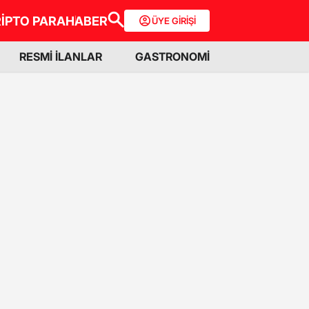
İPTO PARA
HABER
ÜYE GİRİŞİ
RESMİ İLANLAR
GASTRONOMİ