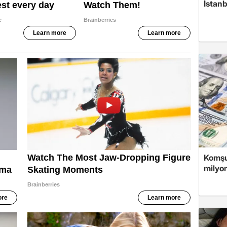
İstanb
Komşuy
milyon