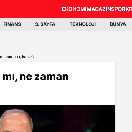
EKONOMİ
MAGAZİN
SPOR
KR
FİNANS
3. SAYFA
TEKNOLOJİ
DÜNYA
ı, ne zaman çıkacak?
tı mı, ne zaman