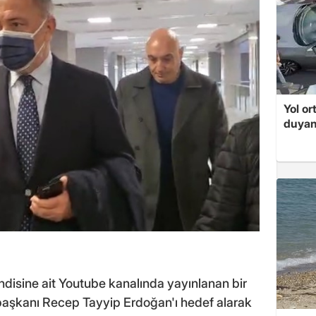
Yol or
duyan
ndisine ait Youtube kanalında yayınlanan bir
şkanı Recep Tayyip Erdoğan'ı hedef alarak