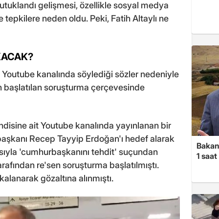
 tutuklandı gelişmesi, özellikle sosyal medya
tepkilere neden oldu. Peki, Fatih Altaylı ne
IKACAK?
it Youtube kanalında söylediği sözler nedeniyle
 başlatılan soruşturma çerçevesinde
ndisine ait Youtube kanalında yayınlanan bir
şkanı Recep Tayyip Erdoğan'ı hedef alarak
Bakan
ddiasıyla 'cumhurbaşkanını tehdit' suçundan
1 saa
rafından re'sen soruşturma başlatılmıştı.
alanarak gözaltına alınmıştı.