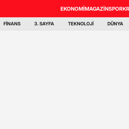
EKONOMİ
MAGAZİN
SPOR
KR
FİNANS
3. SAYFA
TEKNOLOJİ
DÜNYA