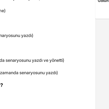
Golün
me)
naryosunu yazdı)
nda senaryosunu yazdı ve yönetti)
nı zamanda senaryosunu yazdı)
R?