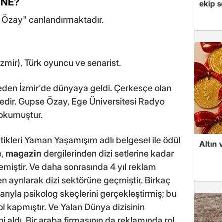
 NE?
ekip s
e Özay" canlandırmaktadır.
mir), Türk oyuncu ve senarist.
leden İzmir'de dünyaya geldi. Çerkesçe olan
tedir. Gupse Özay, Ege Üniversitesi Radyo
okumuştur.
ktikleri Yaman Yaşamışım adlı belgesel ile ödül
Altın 
e,
magazin
dergilerinden dizi setlerine kadar
emiştir. Ve daha sonrasında 4 yıl reklam
n ayrılarak dizi sektörüne geçmiştir. Birkaç
rıyla psikolog skeçlerini gerçekleştirmiş; bu
l kapmıştır. Ve Yalan Dünya dizisinin
i aldı. Bir araba firmasının da reklamında rol