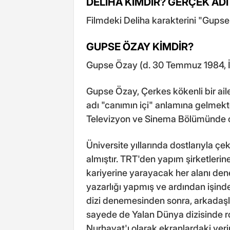
DELİHA KİMDİR? GERÇEK ADI
Filmdeki Deliha karakterini "Gups
GUPSE ÖZAY KİMDİR?
Gupse Özay (d. 30 Temmuz 1984, İz
Gupse Özay, Çerkes kökenli bir ai
adı "canımın içi" anlamına gelmek
Televizyon ve Sinema Bölümünde 
Üniversite yıllarında dostlarıyla çe
almıştır. TRT'den yapım şirketlerin
kariyerine yarayacak her alanı den
yazarlığı yapmış ve ardından işinde
dizi denemesinden sonra, arkadaşla
sayede de Yalan Dünya dizisinde ro
Nurhayat'ı olarak ekranlardaki yerin