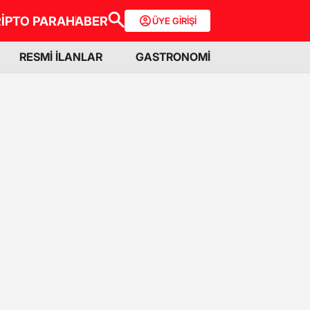
İPTO PARA
HABER
ÜYE GİRİŞİ
RESMİ İLANLAR
GASTRONOMİ