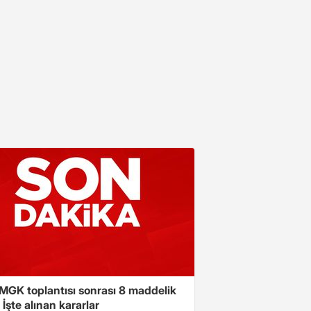
 MGK toplantısı sonrası 8 maddelik
! İşte alınan kararlar