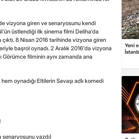
de vizyona giren ve senaryosunu kendi
'ün üstlendiği ilk sinema filmi Deliha'da
na çıktı. 8 Nisan 2016 tarihinde vizyona giren
Yeni e
riyle başrol oynadı. 2 Aralık 2016'da vizyona
İstan
ğı Görümce filminin aynı zamanda ana
hem oynadığı Eltilerin Savaşı adlı komedi
t
a senaryosunu yazdı)