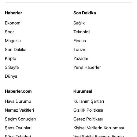
Haberler
Son Dakika
Ekonomi
Sağlık
Spor
Teknoloji
Magazin
Finans
Son Dakika
Turizm
Kripto
Yazarlar
3.Sayfa
Yerel Haberler
Dünya
Haberler.com
Kurumsal
Hava Durumu
Kullanım Şartları
Namaz Vakitleri
Gizlilik Politikası
Seçim Sonuçları
Çerez Politikası
Şans Oyunları
Kişisel Verilerin Korunması
Rüya Tabirleri
Veri Sahibi Başvuru Formu