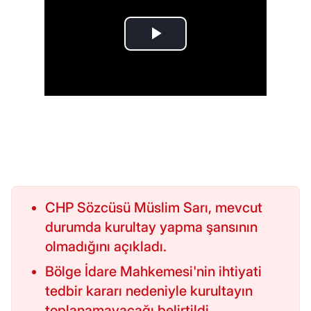
CHP Sözcüsü Müslim Sarı, mevcut
durumda kurultay yapma şansının
olmadığını açıkladı.
Bölge İdare Mahkemesi'nin ihtiyati
tedbir kararı nedeniyle kurultayın
toplanamayacağı belirtildi.