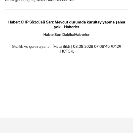
Haber: CHP Sözcüsü Sarı: Mevcut durumda kurultay yapma şansı
yok - Haberler
Haber
Son Dakika
Haberler
Gizlilik ve çerez ayarları
[Hata Bildir]
08.08.2026 07:06:45 #7.12#
.HCFOK.