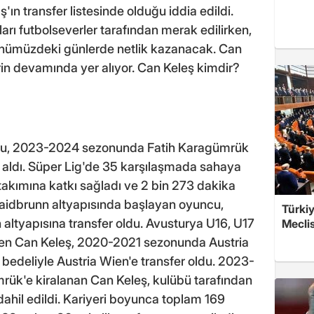
aş'ın transfer listesinde olduğu iddia edildi.
rı futbolseverler tarafından merak edilirken,
er önümüzdeki günlerde netlik kazanacak. Can
erin devamında yer alıyor. Can Keleş kimdir?
lcu, 2023-2024 sezonunda Fatih Karagümrük
aldı. Süper Lig'de 35 karşılaşmada sahaya
 takımına katkı sağladı ve 2 bin 273 dakika
Haidbrunn altyapısında başlayan oyuncu,
Türkiy
 altyapısına transfer oldu. Avusturya U16, U17
Meclis
iyen Can Keleş, 2020-2021 sezonunda Austria
 bedeliyle Austria Wien'e transfer oldu. 2023-
ük'e kiralanan Can Keleş, kulübü tarafından
dahil edildi. Kariyeri boyunca toplam 169