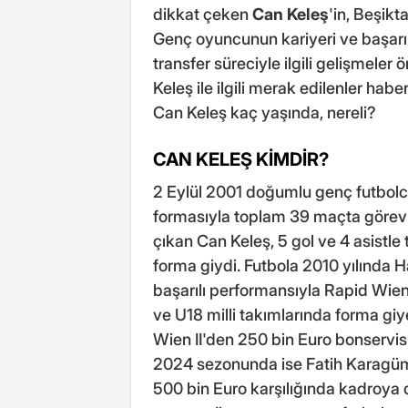
dikkat çeken
Can Keleş
'in, Beşikt
Genç oyuncunun kariyeri ve başarıla
transfer süreciyle ilgili gelişmel
Keleş ile ilgili merak edilenler hab
Can Keleş kaç yaşında, nereli?
CAN KELEŞ KİMDİR?
2 Eylül 2001 doğumlu genç futbo
formasıyla toplam 39 maçta görev 
çıkan Can Keleş, 5 gol ve 4 asistle
forma giydi. Futbola 2010 yılında 
başarılı performansıyla Rapid Wien
ve U18 milli takımlarında forma g
Wien II'den 250 bin Euro bonservis
2024 sezonunda ise Fatih Karagümr
500 bin Euro karşılığında kadroya 