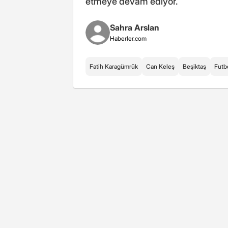
etmeye devam ediyor.
Sahra Arslan
Haberler.com
Fatih Karagümrük
Can Keleş
Beşiktaş
Futb