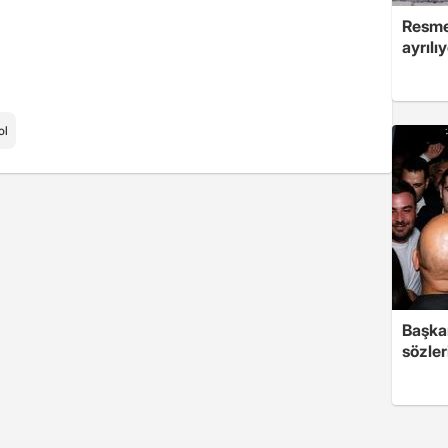
Resmen
ayrılı
ol
Başkan
sözler