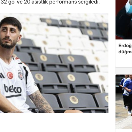
2 gol ve 20 asistlik performans sergiledi.
Erdoğa
düğme