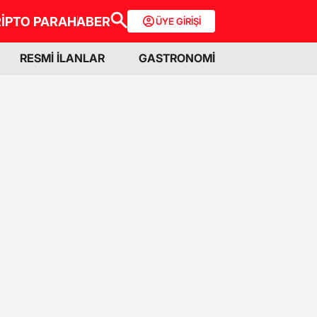
İPTO PARA
HABER
ÜYE GİRİŞİ
RESMİ İLANLAR
GASTRONOMİ