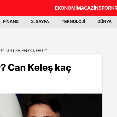
EKONOMİ
MAGAZİN
SPOR
KR
FİNANS
3. SAYFA
TEKNOLOJİ
DÜNYA
an Keleş kaç yaşında, nereli?
r? Can Keleş kaç