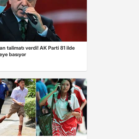
n talimatı verdi! AK Parti 81 ilde
ye basıyor