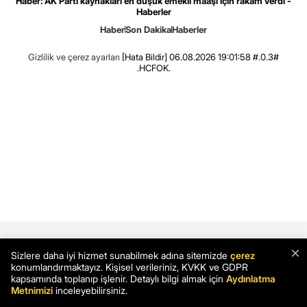
Haber: AK Parti kaynakları en düşük emekli maaşı için rakam verdi -
Haberler
Haber
Son Dakika
Haberler
Gizlilik ve çerez ayarları
[Hata Bildir]
06.08.2026 19:01:58 #.0.3#
.HCFOK.
×
Sizlere daha iyi hizmet sunabilmek adına sitemizde
çerez
konumlandırmaktayız. Kişisel verileriniz, KVKK ve GDPR
kapsamında toplanıp işlenir. Detaylı bilgi almak için
Aydınlatma
Metnimizi
inceleyebilirsiniz.