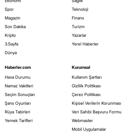
Ekonomi
Sağlık
Spor
Teknoloji
Magazin
Finans
Son Dakika
Turizm
Kripto
Yazarlar
3.Sayfa
Yerel Haberler
Dünya
Haberler.com
Kurumsal
Hava Durumu
Kullanım Şartları
Namaz Vakitleri
Gizlilik Politikası
Seçim Sonuçları
Çerez Politikası
Şans Oyunları
Kişisel Verilerin Korunması
Rüya Tabirleri
Veri Sahibi Başvuru Formu
Yemek Tarifleri
Webmaster
Mobil Uygulamalar