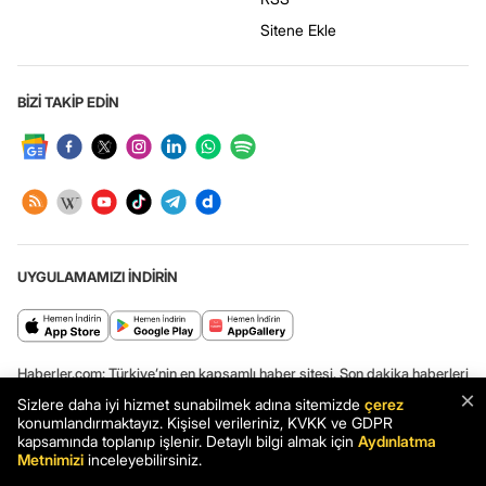
Sitene Ekle
BİZİ TAKİP EDİN
UYGULAMAMIZI İNDİRİN
Haberler.com: Türkiye’nin en kapsamlı haber sitesi. Son dakika haberleri
ve en güncel gelişmeler Haberler.com’da.
×
Sizlere daha iyi hizmet sunabilmek adına sitemizde
çerez
konumlandırmaktayız. Kişisel verileriniz, KVKK ve GDPR
kapsamında toplanıp işlenir. Detaylı bilgi almak için
Aydınlatma
Metnimizi
inceleyebilirsiniz.
Haber: Beşir Derneği 2026 Kurban Kesim Bedellerini Açıkladı -