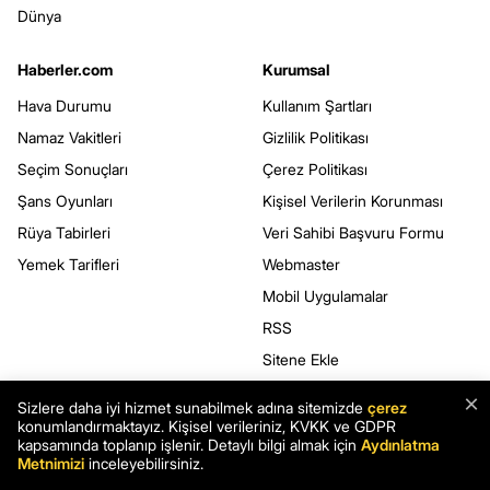
Dünya
Haberler.com
Kurumsal
Hava Durumu
Kullanım Şartları
Namaz Vakitleri
Gizlilik Politikası
Seçim Sonuçları
Çerez Politikası
Şans Oyunları
Kişisel Verilerin Korunması
Rüya Tabirleri
Veri Sahibi Başvuru Formu
Yemek Tarifleri
Webmaster
Mobil Uygulamalar
RSS
Sitene Ekle
×
Sizlere daha iyi hizmet sunabilmek adına sitemizde
çerez
konumlandırmaktayız. Kişisel verileriniz, KVKK ve GDPR
BİZİ TAKİP EDİN
kapsamında toplanıp işlenir. Detaylı bilgi almak için
Aydınlatma
Metnimizi
inceleyebilirsiniz.