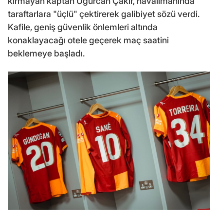
kırmayan kaptan Uğurcan Çakır, havalimanında
taraftarlara "üçlü" çektirerek galibiyet sözü verdi.
Kafile, geniş güvenlik önlemleri altında
konaklayacağı otele geçerek maç saatini
beklemeye başladı.