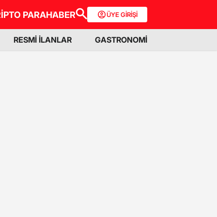
İPTO PARA
HABER
ÜYE GİRİŞİ
RESMİ İLANLAR
GASTRONOMİ