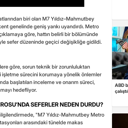
hatlarından biri olan M7 Yıldız–Mahmutbey
kent genelinde geniş yankı uyandırdı. Metro
çıklamaya göre, hattın belirli bir bölümünde
le sefer düzeninde geçici değişikliğe gidildi.
ilere göre, sorun teknik bir zorunluluktan
işletme sürecini korumaya yönelik önlemler
mda başlatılan inceleme ve onarım süreci,
ABD b
amayı hedefliyor.
çalışt
ROSU’NDA SEFERLER NEDEN DURDU?
 bilgilendirmede, "M7 Yıldız-Mahmutbey Metro
tasyonları arasındaki tünelde makas