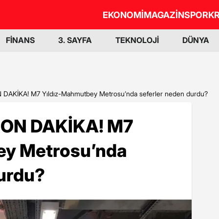
EKONOMİ
MAGAZİN
SPOR
KR
FİNANS
3. SAYFA
TEKNOLOJİ
DÜNYA
 DAKİKA! M7 Yıldız-Mahmutbey Metrosu’nda seferler neden durdu?
 SON DAKİKA! M7
ey Metrosu’nda
durdu?