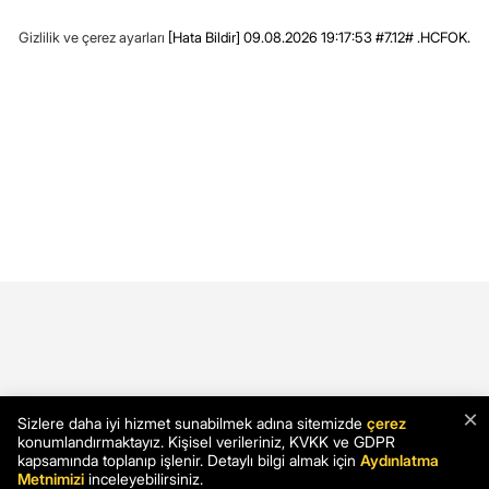
Gizlilik ve çerez ayarları
[Hata Bildir]
09.08.2026 19:17:53 #7.12# .HCFOK.
×
Sizlere daha iyi hizmet sunabilmek adına sitemizde
çerez
konumlandırmaktayız. Kişisel verileriniz, KVKK ve GDPR
kapsamında toplanıp işlenir. Detaylı bilgi almak için
Aydınlatma
Metnimizi
inceleyebilirsiniz.