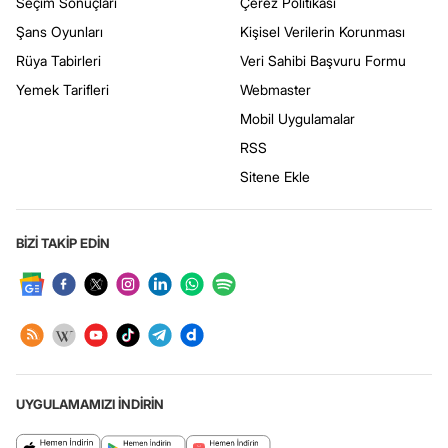
Seçim Sonuçları
Çerez Politikası
Şans Oyunları
Kişisel Verilerin Korunması
Rüya Tabirleri
Veri Sahibi Başvuru Formu
Yemek Tarifleri
Webmaster
Mobil Uygulamalar
RSS
Sitene Ekle
BİZİ TAKİP EDİN
UYGULAMAMIZI İNDİRİN