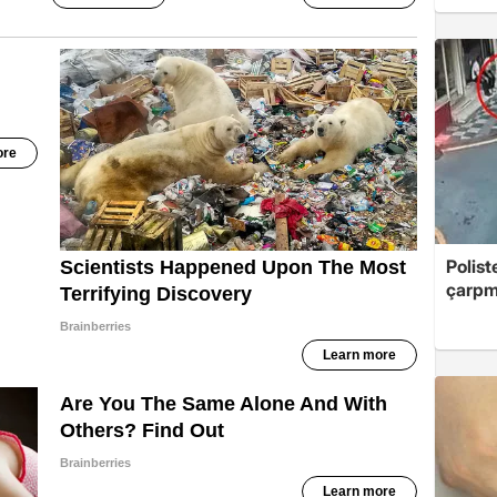
Polis
çarpmı