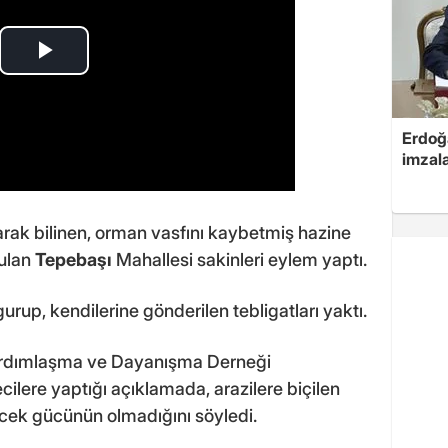
Erdoğa
imzal
larak bilinen, orman vasfını kaybetmiş hazine
bulan
Tepebaşı
Mahallesi sakinleri eylem yaptı.
up, kendilerine gönderilen tebligatları yaktı.
Yardımlaşma ve Dayanışma Derneği
lere yaptığı açıklamada, arazilere biçilen
yecek gücünün olmadığını söyledi.