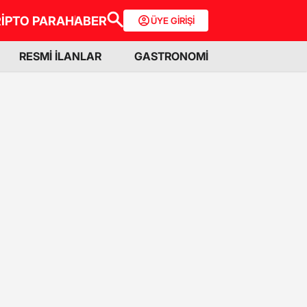
İPTO PARA
HABER
ÜYE GİRİŞİ
RESMİ İLANLAR
GASTRONOMİ