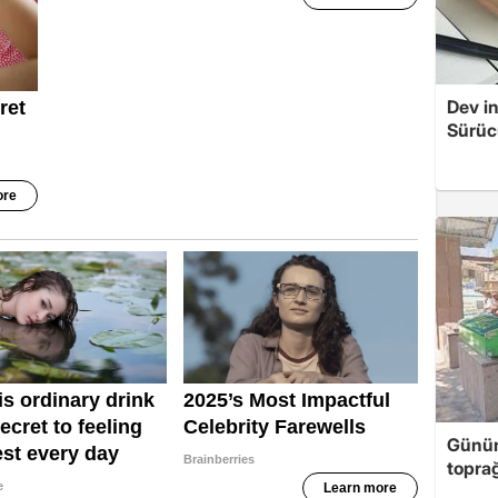
Dev in
Sürücü
Günün
toprağ