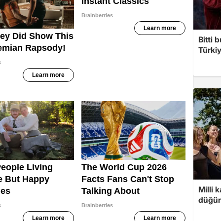
Bitti 
Türkiy
Milli 
düğün