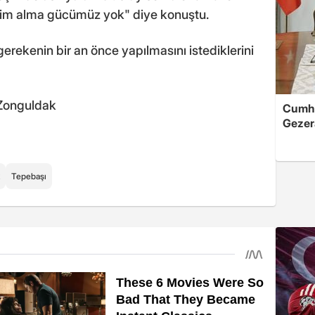
bizim alma gücümüz yok" diye konuştu.
erekenin bir an önce yapılmasını istediklerini
 Zonguldak
Cumhu
Gezera
Tepebaşı