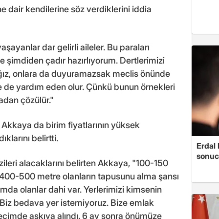
ne dair kendilerine söz verdiklerini iddia
ayanlar dar gelirli aileler. Bu paraları
şimdiden çadır hazırlıyorum. Dertlerimizi
ağız, onlara da duyuramazsak meclis önünde
lere de yardım eden olur. Çünkü bunun örnekleri
adan çözülür."
Akkaya da birim fiyatlarının yüksek
larını belirtti.
Erdal
sonucu
zileri alacaklarını belirten Akkaya, "100-150
 400-500 metre olanların tapusunu alma şansı
mda olanlar dahi var. Yerlerimizi kimsenin
Biz bedava yer istemiyoruz. Bize emlak
Seçimde askıya alındı. 6 ay sonra önümüze