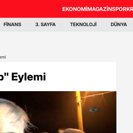
EKONOMİ
MAGAZİN
SPOR
KR
FİNANS
3. SAYFA
TEKNOLOJİ
DÜNYA
lemi
b" Eylemi