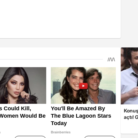
Konuşa
açtı! 