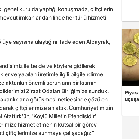
 genel kurulda yaptığı konuşmada, çiftçilerin
 mevcut imkanlar dahilinde her türlü hizmeti
55 üye sayısına ulaştığını ifade eden Albayrak,
disimiz ile belde ve köylere gidilerek
kler ve yapılan üretimle ilgili bilgilendirme
ize aktarılan önemli sorunların bir kısmını
klerimizi Ziraat Odaları Birliğimize sunduk.
Piyasa
uçuşa
 bakanlıklarla görüşmesi neticesinde çözülen
parak çiftçilerimize anlattık. Cumhuriyetimizin
tatürk'ün, 'Köylü Milletin Efendisidir'
lerimize hizmet etmenin kutsal bir görev
eti çiftçilerimize sunmaya çalışacağız."