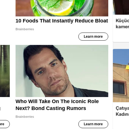
Küçüc
kame
Çatıya
Kadını