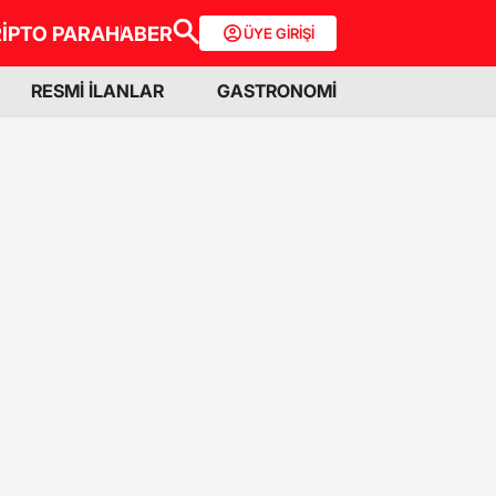
İPTO PARA
HABER
ÜYE GİRİŞİ
RESMİ İLANLAR
GASTRONOMİ