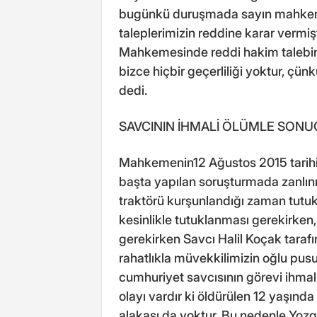
bugünkü duruşmada sayın mahkeme
taleplerimizin reddine karar vermiş
Mahkemesinde reddi hakim talebind
bizce hiçbir geçerliliği yoktur, çün
dedi.
SAVCININ İHMALİ ÖLÜMLE SONU
Mahkemenin12 Ağustos 2015 tarihine
başta yapılan soruşturmada zanlın
traktörü kurşunlandığı zaman tutu
kesinlikle tutuklanması gerekirken
gerekirken Savcı Halil Koçak taraf
rahatlıkla müvekkilimizin oğlu pus
cumhuriyet savcısının görevi ihma
olayı vardır ki öldürülen 12 yaşınd
alakası da yoktur. Bu nedenle Yozg