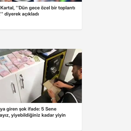
 Kartal, ''Dün gece özel bir toplantı
'' diyerek açıkladı
ya giren şok ifade: 5 Sene
yız, yiyebildiğiniz kadar yiyin