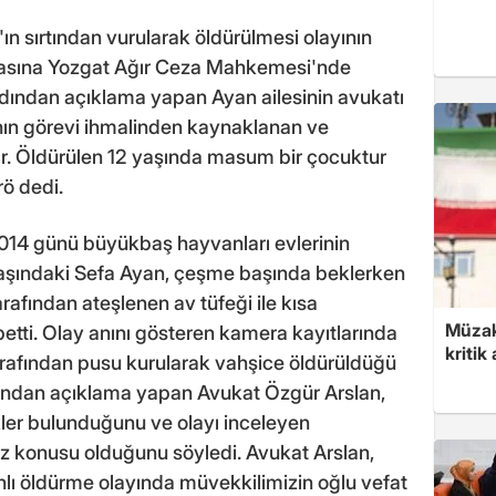
n sırtından vurularak öldürülmesi olayının
anmasına Yozgat Ağır Ceza Mahkemesi'nde
rdından açıklama yapan Ayan ailesinin avukatı
nın görevi ihmalinden kaynaklanan ve
ır. Öldürülen 12 yaşında masum bir çocuktur
rö dedi.
2014 günü büyükbaş hayvanları evlerinin
aşındaki Sefa Ayan, çeşme başında beklerken
afından ateşlenen av tüfeği ile kısa
Müzak
tti. Olay anını gösteren kamera kayıtlarında
kritik
arafından pusu kurularak vahşice öldürüldüğü
rdından açıklama yapan Avukat Özgür Arslan,
ler bulunduğunu ve olayı inceleyen
öz konusu olduğunu söyledi. Avukat Arslan,
lı öldürme olayında müvekkilimizin oğlu vefat