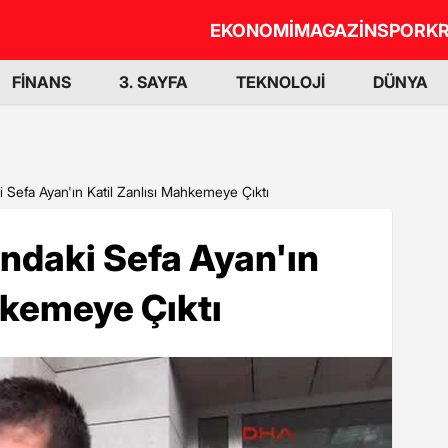
EKONOMİ
MAGAZİN
SPOR
KR
FİNANS
3. SAYFA
TEKNOLOJİ
DÜNYA
i Sefa Ayan'ın Katil Zanlısı Mahkemeye Çıktı
ındaki Sefa Ayan'ın
hkemeye Çıktı