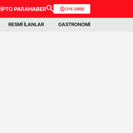
İPTO PARA
HABER
ÜYE GİRİŞİ
RESMİ İLANLAR
GASTRONOMİ