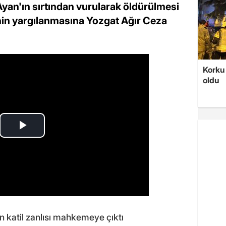
yan'ın sırtından vurularak öldürülmesi
.'nin yargılanmasına Yozgat Ağır Ceza
Korku 
oldu
ın katil zanlısı mahkemeye çıktı