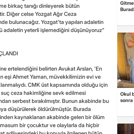
Gitme
 birkaç tanığı dinleyerek bütün
Burad
tir. Diğer celse Yozgat Ağır Ceza
e bulunacağız. Yozgat'ta yapılan adaletin
kü adaletin yeterli işlemediğini düşünüyoruz"
ÇLANDI
 ertelendiğini belirten Avukat Arslan, 'En
ın eşi Ahmet Yaman, müvekkilimizin evi ve
klanmalıydı. CMK üst kapsamında olduğu için
, suç ceza hakimliğine sevk edilmesi
Okul 
sonra 
ından serbest bırakılmıştır. Bunun akabinde bu
uya düşürülerek öldürülmüştür. Burada
linden kaynaklanan akabinde gelen bir ölüm
a masum bir çocuktur ve olaylarla da hiçbir
at adliyesindeki bu konuyla ilgilenen bütün