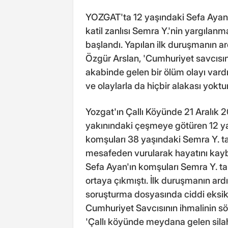
YOZGAT'ta 12 yaşındaki Sefa Ayan'ı
katil zanlısı Semra Y.'nin yargıl
başlandı. Yapılan ilk duruşmanın a
Özgür Arslan, 'Cumhuriyet savcısı
akabinde gelen bir ölüm olayı vard
ve olaylarla da hiçbir alakası yoktu
Yozgat'ın Çallı Köyünde 21 Aralık 
yakınındaki çeşmeye götüren 12 y
komşuları 38 yaşındaki Semra Y. tar
mesafeden vurularak hayatını kaybe
Sefa Ayan'ın komşuları Semra Y. t
ortaya çıkmıştı. İlk duruşmanın a
soruşturma dosyasında ciddi eksik
Cumhuriyet Savcısının ihmalinin s
'Çallı köyünde meydana gelen silah