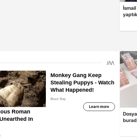
İsmail
yaptık
Dosya
burada