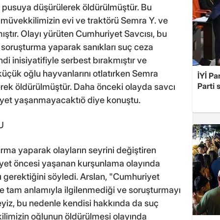
uk pusuya düşürülerek öldürülmüştür. Bu
müvekkilimizin evi ve traktörü Semra Y. ve
ıştır. Olayı yürüten Cumhuriyet Savcısı, bu
k soruşturma yaparak sanıkları suç ceza
 inisiyatifiyle serbest bırakmıştır ve
üçük oğlu hayvanlarını otlatırken Semra
İYİ Pa
Parti 
rek öldürülmüştür. Daha önceki olayda savcı
nayet yaşanmayacaktıö diye konuştu.
U
rma yaparak olayların seyrini değiştiren
nayet öncesi yaşanan kurşunlama olayında
 gerektiğini söyledi. Arslan, "Cumhuriyet
le tam anlamıyla ilgilenmediği ve soruşturmayı
yiz, bu nedenle kendisi hakkında da suç
limizin oğlunun öldürülmesi olayında