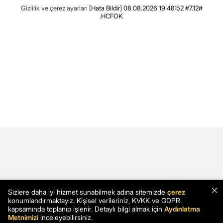
Gizlilik ve çerez ayarları
[Hata Bildir]
08.08.2026 19:48:52 #7.12#
.HCFOK.
×
Sizlere daha iyi hizmet sunabilmek adına sitemizde
çerez
konumlandırmaktayız. Kişisel verileriniz, KVKK ve GDPR
kapsamında toplanıp işlenir. Detaylı bilgi almak için
Aydınlatma
Metnimizi
inceleyebilirsiniz.