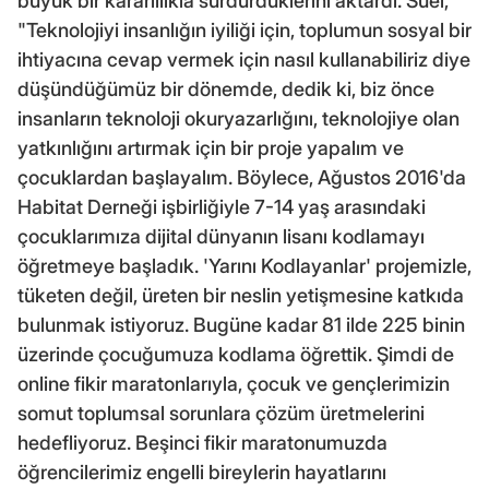
büyük bir kararlılıkla sürdürdüklerini aktardı. Süel,
"Teknolojiyi insanlığın iyiliği için, toplumun sosyal bir
ihtiyacına cevap vermek için nasıl kullanabiliriz diye
düşündüğümüz bir dönemde, dedik ki, biz önce
insanların teknoloji okuryazarlığını, teknolojiye olan
yatkınlığını artırmak için bir proje yapalım ve
çocuklardan başlayalım. Böylece, Ağustos 2016'da
Habitat Derneği işbirliğiyle 7-14 yaş arasındaki
çocuklarımıza dijital dünyanın lisanı kodlamayı
öğretmeye başladık. 'Yarını Kodlayanlar' projemizle,
tüketen değil, üreten bir neslin yetişmesine katkıda
bulunmak istiyoruz. Bugüne kadar 81 ilde 225 binin
üzerinde çocuğumuza kodlama öğrettik. Şimdi de
online fikir maratonlarıyla, çocuk ve gençlerimizin
somut toplumsal sorunlara çözüm üretmelerini
hedefliyoruz. Beşinci fikir maratonumuzda
öğrencilerimiz engelli bireylerin hayatlarını