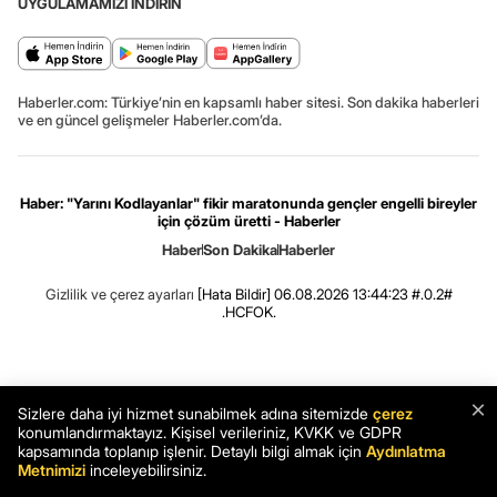
UYGULAMAMIZI İNDİRİN
Haberler.com: Türkiye’nin en kapsamlı haber sitesi. Son dakika haberleri
ve en güncel gelişmeler Haberler.com’da.
Haber: "Yarını Kodlayanlar" fikir maratonunda gençler engelli bireyler
için çözüm üretti - Haberler
Haber
Son Dakika
Haberler
Gizlilik ve çerez ayarları
[Hata Bildir]
06.08.2026 13:44:23 #.0.2#
.HCFOK.
×
Sizlere daha iyi hizmet sunabilmek adına sitemizde
çerez
konumlandırmaktayız. Kişisel verileriniz, KVKK ve GDPR
kapsamında toplanıp işlenir. Detaylı bilgi almak için
Aydınlatma
Metnimizi
inceleyebilirsiniz.