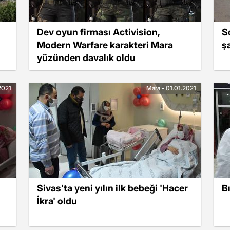
Dev oyun firması Activision,
S
Modern Warfare karakteri Mara
ş
yüzünden davalık oldu
2021
Mara - 01.01.2021
Sivas'ta yeni yılın ilk bebeği 'Hacer
Bı
İkra' oldu