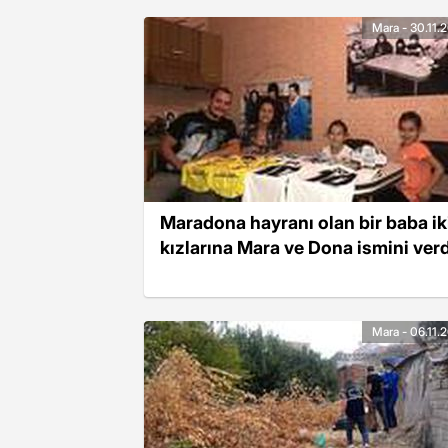
Mara - 30.11.
Maradona hayranı olan bir baba ik
kızlarına Mara ve Dona ismini verd
Mara - 06.11.