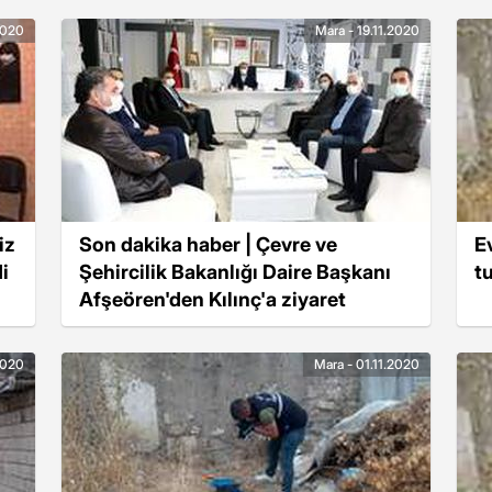
2020
Mara - 19.11.2020
iz
Son dakika haber | Çevre ve
E
i
Şehircilik Bakanlığı Daire Başkanı
t
Afşeören'den Kılınç'a ziyaret
2020
Mara - 01.11.2020