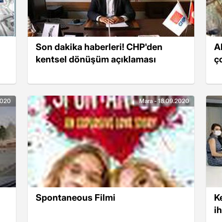
Son dakika haberleri! CHP'den
A
kentsel dönüşüm açıklaması
ç
2020
Mara - 18.09.2020
Spontaneous Filmi
K
ih