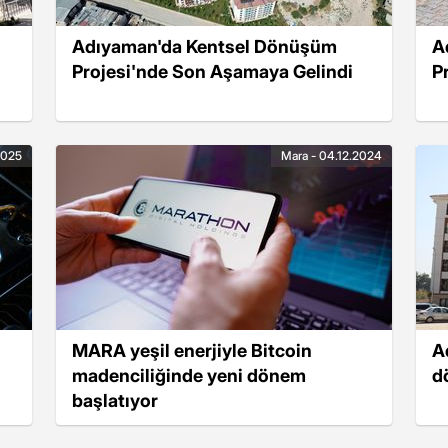
Adıyaman'da Kentsel Dönüşüm
A
Projesi'nde Son Aşamaya Gelindi
P
2025
Mara - 04.12.2024
MARA yeşil enerjiyle Bitcoin
A
madenciliğinde yeni dönem
d
başlatıyor