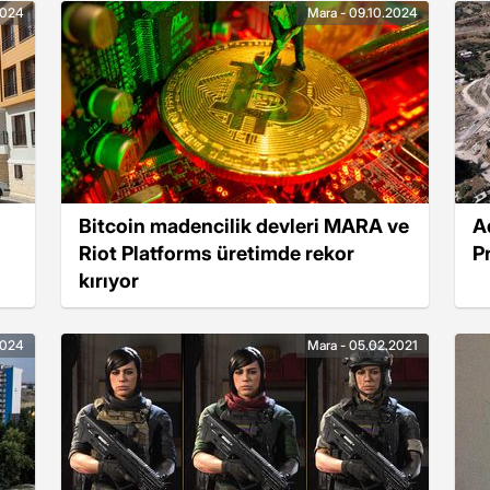
2024
Mara - 09.10.2024
Bitcoin madencilik devleri MARA ve
A
Riot Platforms üretimde rekor
P
kırıyor
2024
Mara - 05.02.2021