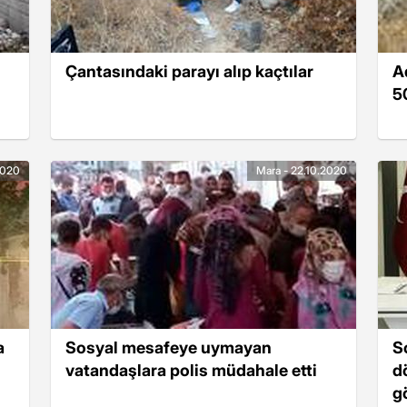
Çantasındaki parayı alıp kaçtılar
A
50
2020
Mara - 22.10.2020
a
Sosyal mesafeye uymayan
S
vatandaşlara polis müdahale etti
d
g