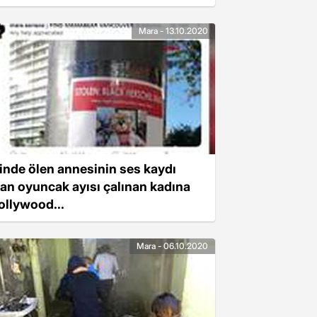
Mara - 13.10.2020
çinde ölen annesinin ses kaydı
lan oyuncak ayısı çalınan kadına
ollywood...
Mara - 06.10.2020