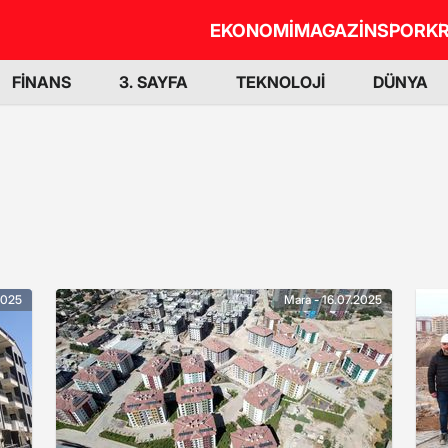
EKONOMİ
MAGAZİN
SPOR
KR
FİNANS
3. SAYFA
TEKNOLOJİ
DÜNYA
2025
Mara - 16.07.2025