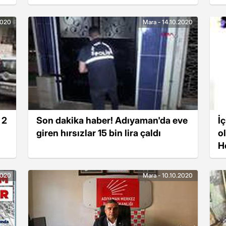
2020
Mara - 14.10.2020
 2
Son dakika haber! Adıyaman'da eve
İ
giren hırsızlar 15 bin lira çaldı
o
H
2020
Mara - 10.10.2020