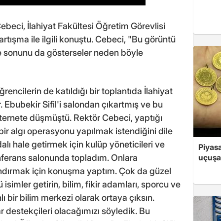
ebeci, İlahiyat Fakültesi Öğretim Görevlisi
tartışma ile ilgili konuştu. Cebeci, "Bu görüntü
 ve sonunu da gösterseler neden böyle
encilerin de katıldığı bir toplantıda İlahiyat
. Ebubekir Sifil'i salondan çıkartmış ve bu
internete düşmüştü. Rektör Cebeci, yaptığı
ir algı operasyonu yapılmak istendiğini dile
alı hale getirmek için kulüp yöneticileri ve
Piyasa
uçuşa
nferans salonunda topladım. Onlara
dırmak için konuşma yaptım. Çok da güzel
 isimler getirin, bilim, fikir adamları, sporcu ve
lı bir bilim merkezi olarak ortaya çıksın.
 destekçileri olacağımızı söyledik. Bu