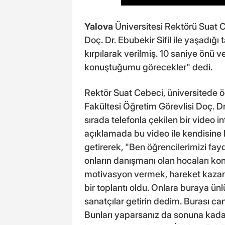
Yalova
Üniversitesi Rektörü Suat C
Doç. Dr. Ebubekir Sifil ile yaşadığı 
kırpılarak verilmiş. 10 saniye önü
konuştuğumu görecekler" dedi.
Rektör Suat Cebeci, üniversitede öğr
Fakültesi Öğretim Görevlisi Doç. Dr
sırada telefonla çekilen bir video 
açıklamada bu video ile kendisine b
getirerek, "Ben öğrencilerimizi fayd
onların danışmanı olan hocaları ko
motivasyon vermek, hareket kazan
bir toplantı oldu. Onlara buraya ünlü
sanatçılar getirin dedim. Burası can
Bunları yaparsanız da sonuna kadar