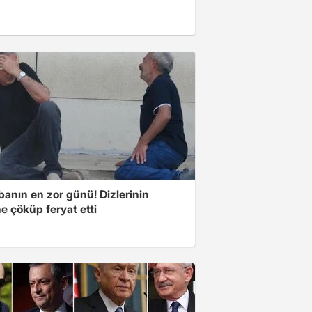
banın en zor günü! Dizlerinin
e çöküp feryat etti