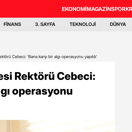
EKONOMİ
MAGAZİN
SPOR
KR
FİNANS
3. SAYFA
TEKNOLOJİ
DÜNYA
ektörü Cebeci: 'Bana karşı bir algı operasyonu yapıldı'
esi Rektörü Cebeci:
algı operasyonu