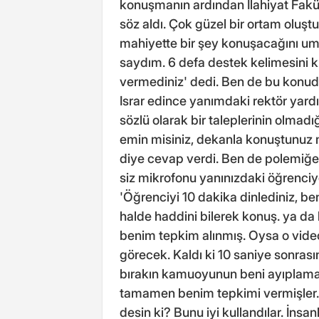
konuşmanın ardından İlahiyat Fakült
söz aldı. Çok güzel bir ortam oluş
mahiyette bir şey konuşacağını u
saydım. 6 defa destek kelimesini ku
vermediniz' dedi. Ben de bu konuda
Israr edince yanımdaki rektör yard
sözlü olarak bir taleplerinin olmad
emin misiniz, dekanla konuştunuz 
diye cevap verdi. Ben de polemiğe 
siz mikrofonu yanınızdaki öğrenciy
'Öğrenciyi 10 dakika dinlediniz, be
halde haddini bilerek konuş. ya da
benim tepkim alınmış. Oysa o vide
görecek. Kaldı ki 10 saniye sonrası
bırakın kamuoyunun beni ayıplamas
tamamen benim tepkimi vermişler. 
desin ki? Bunu iyi kullandılar. İns