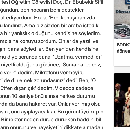
esi Öğretim Görevlisi Doç. Dr. Ebubekir Sifil
tuğundan, ben hocanın beni destekler
mut ediyordum. Hoca, 'Ben konuşmanızda
llandınız. Ama biz sizden bir araba istedik
 bir yanlışlık olduğunu kendisine söyledim.
ımcısına konuyu sordum. Onlar da yazılı ve
BDDK'
ığını bana söylediler. Ben yeniden kendisine
döne
mu diye sorunca bana, 'Uzatma, vermediler'
niyetli olduğunu görünce, 'Sonra hallederiz,
e verin' dedim. Mikrofonu vermeyip,
ni de dinlemek zorundasınız' dedi. Ben, 'O
 lütfen dışarı çık' dedim. Videoda sadece
onun 10 saniye önü alınsa herkes durumu
nda da bana hakaret var. Onlar verilmiş olsa
ını, onu ayıplayacaklar. Bu görüntüyü kırpıp
Bir rektör neden durup dururken haddini bil
anların onurunu ve haysiyetini dikkate almadan