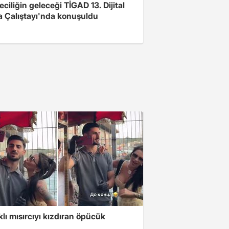
ciliğin geleceği TİGAD 13. Dijital
 Çalıştayı'nda konuşuldu
klı mısırcıyı kızdıran öpücük