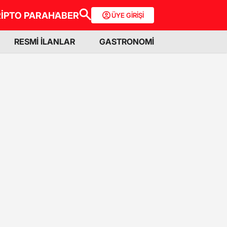
İPTO PARA
HABER
ÜYE GİRİŞİ
RESMİ İLANLAR
GASTRONOMİ