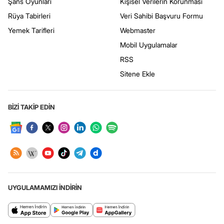
Şans Oyunları
Kişisel Verilerin Korunması
Rüya Tabirleri
Veri Sahibi Başvuru Formu
Yemek Tarifleri
Webmaster
Mobil Uygulamalar
RSS
Sitene Ekle
BİZİ TAKİP EDİN
UYGULAMAMIZI İNDİRİN