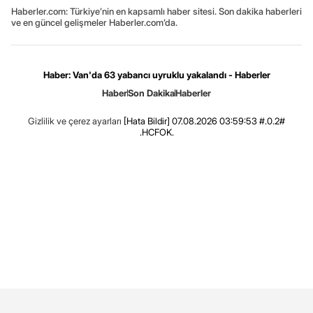
Haberler.com: Türkiye’nin en kapsamlı haber sitesi. Son dakika haberleri
ve en güncel gelişmeler Haberler.com’da.
Haber: Van'da 63 yabancı uyruklu yakalandı - Haberler
Haber
Son Dakika
Haberler
Gizlilik ve çerez ayarları
[Hata Bildir]
07.08.2026 03:59:53 #.0.2#
.HCFOK.