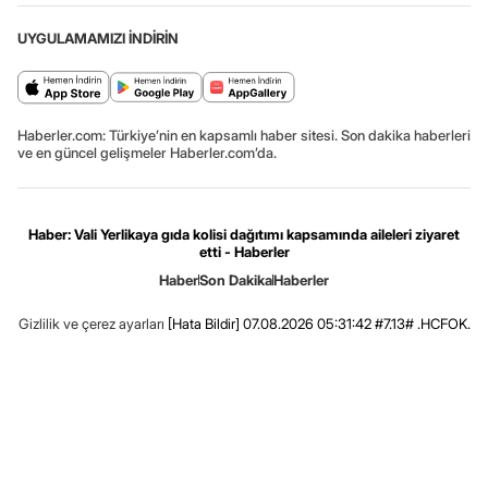
UYGULAMAMIZI İNDİRİN
Haberler.com: Türkiye’nin en kapsamlı haber sitesi. Son dakika haberleri
ve en güncel gelişmeler Haberler.com’da.
Haber: Vali Yerlikaya gıda kolisi dağıtımı kapsamında aileleri ziyaret
etti - Haberler
Haber
Son Dakika
Haberler
Gizlilik ve çerez ayarları
[Hata Bildir]
07.08.2026 05:31:42 #7.13# .HCFOK.