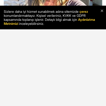
×
Sizlere daha iyi hizmet sunabilmek adına sitemizde
çerez
konumlandırmaktayız. Kişisel verileriniz, KVKK ve GDPR
kapsamında toplanıp işlenir. Detaylı bilgi almak için
Aydınlatma
Metnimizi
inceleyebilirsiniz.