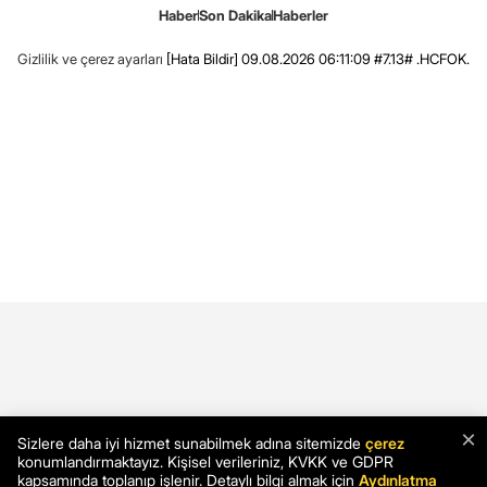
Haber
Son Dakika
Haberler
Gizlilik ve çerez ayarları
[Hata Bildir]
09.08.2026 06:11:09 #7.13# .HCFOK.
×
Sizlere daha iyi hizmet sunabilmek adına sitemizde
çerez
konumlandırmaktayız. Kişisel verileriniz, KVKK ve GDPR
kapsamında toplanıp işlenir. Detaylı bilgi almak için
Aydınlatma