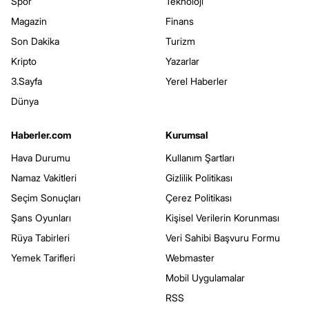
Spor
Teknoloji
Magazin
Finans
Son Dakika
Turizm
Kripto
Yazarlar
3.Sayfa
Yerel Haberler
Dünya
Haberler.com
Kurumsal
Hava Durumu
Kullanım Şartları
Namaz Vakitleri
Gizlilik Politikası
Seçim Sonuçları
Çerez Politikası
Şans Oyunları
Kişisel Verilerin Korunması
Rüya Tabirleri
Veri Sahibi Başvuru Formu
Yemek Tarifleri
Webmaster
Mobil Uygulamalar
RSS