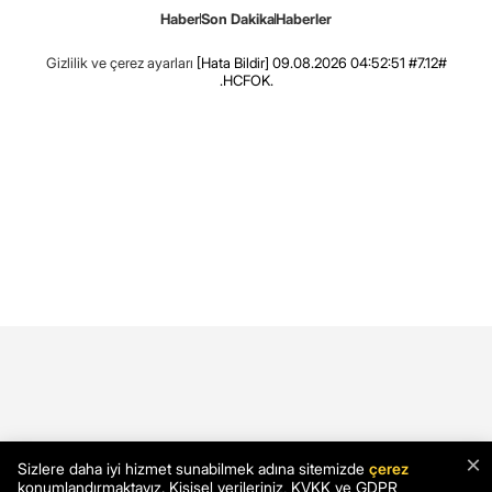
Haber
Son Dakika
Haberler
Gizlilik ve çerez ayarları
[Hata Bildir]
09.08.2026 04:52:51 #7.12#
.HCFOK.
×
Sizlere daha iyi hizmet sunabilmek adına sitemizde
çerez
konumlandırmaktayız. Kişisel verileriniz, KVKK ve GDPR