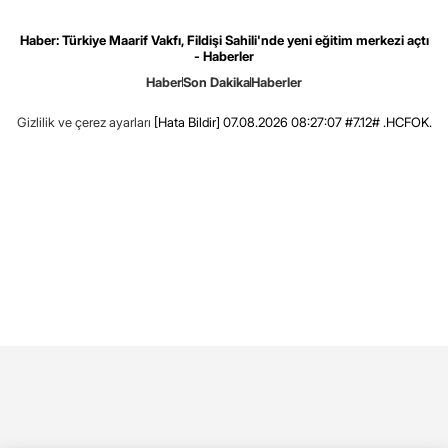
Haber: Türkiye Maarif Vakfı, Fildişi Sahili'nde yeni eğitim merkezi açtı
- Haberler
Haber
Son Dakika
Haberler
Gizlilik ve çerez ayarları
[Hata Bildir]
07.08.2026 08:27:07 #7.12# .HCFOK.