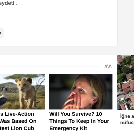
ydetti.
t
İğne 
nüfusu