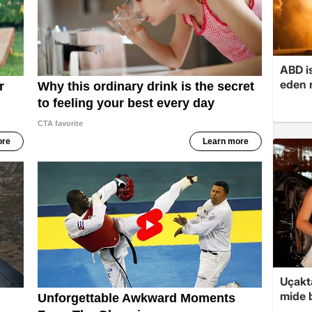
ABD i
eden r
Uçakta
mide b