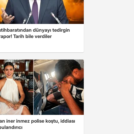
stihbaratından dünyayı tedirgin
apor! Tarih bile verdiler
n iner inmez polise koştu, iddiası
ulandırıcı