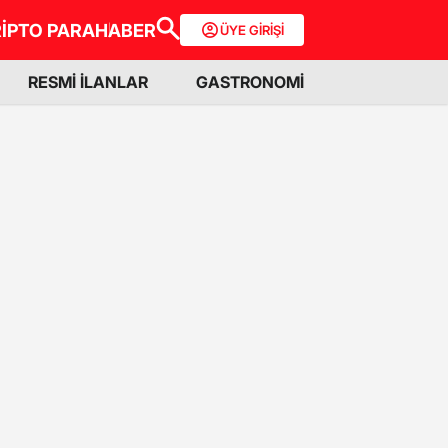
İPTO PARA
HABER
ÜYE GİRİŞİ
RESMİ İLANLAR
GASTRONOMİ