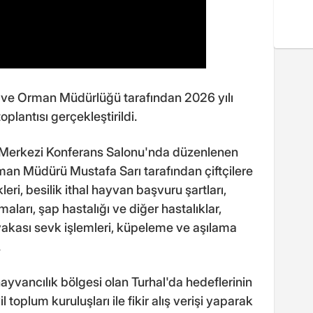
ım ve Orman Müdürlüğü tarafından 2026 yılı
plantısı gerçekleştirildi.
r Merkezi Konferans Salonu'nda düzenlenen
an Müdürü Mustafa Sarı tarafından çiftçilere
eri, besilik ithal hayvan başvuru şartları,
arı, şap hastalığı ve diğer hastalıklar,
akası sevk işlemleri, küpeleme ve aşılama
.
hayvancılık bölgesi olan Turhal'da hedeflerinin
il toplum kuruluşları ile fikir alış verişi yaparak