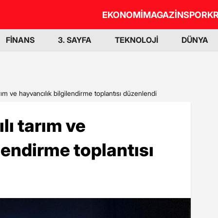
EKONOMİ
MAGAZİN
SPOR
KR
FİNANS
3. SAYFA
TEKNOLOJİ
DÜNYA
rım ve hayvancılık bilgilendirme toplantısı düzenlendi
lı tarım ve
lendirme toplantısı