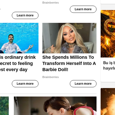
Bu iş
hayırl