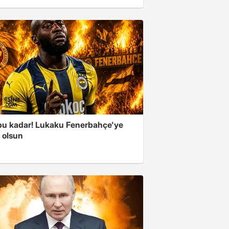
 bu kadar! Lukaku Fenerbahçe'ye
ı olsun