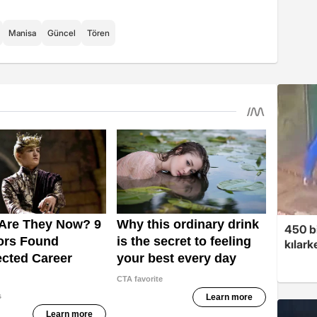
Manisa
Güncel
Tören
450 bi
kılar