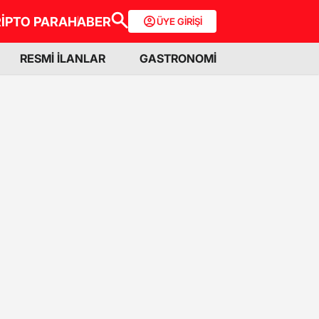
İPTO PARA
HABER
ÜYE GİRİŞİ
RESMİ İLANLAR
GASTRONOMİ