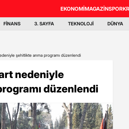
EKONOMİ
MAGAZİN
SPOR
KR
FİNANS
3. SAYFA
TEKNOLOJİ
DÜNYA
nedeniyle şehitlikte anma programı düzenlendi
art nedeniyle
programı düzenlendi