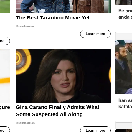
Bir a
anda s
İran s
kafala