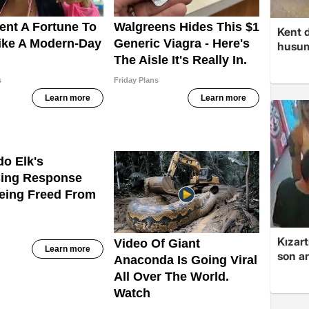
Kent d
husume
Kızart
son an