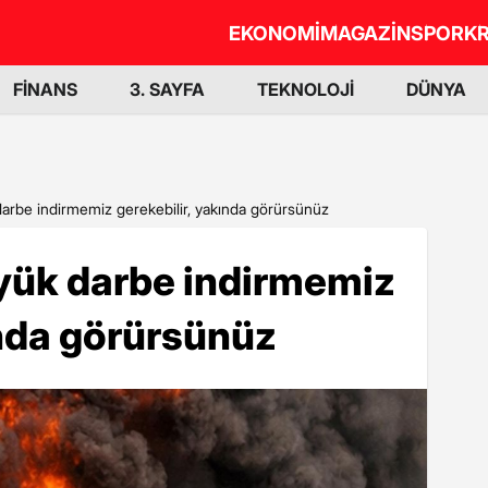
EKONOMİ
MAGAZİN
SPOR
KR
FİNANS
3. SAYFA
TEKNOLOJİ
DÜNYA
darbe indirmemiz gerekebilir, yakında görürsünüz
üyük darbe indirmemiz
ında görürsünüz