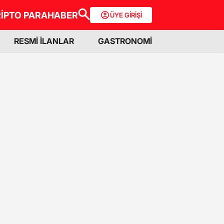
İPTO PARA
HABER
ÜYE GİRİŞİ
RESMİ İLANLAR
GASTRONOMİ