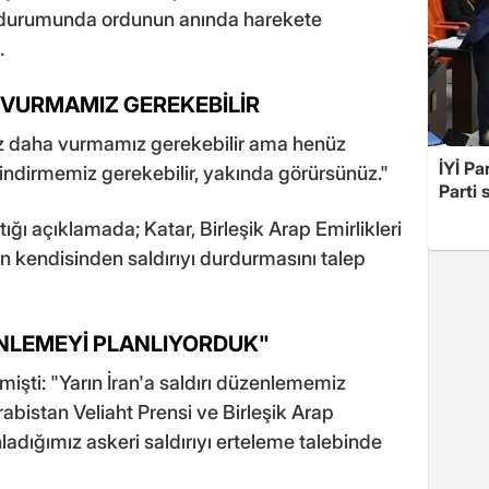
 durumunda ordunun anında harekete
.
A VURMAMIZ GEREKEBİLİR
 kez daha vurmamız gerekebilir ama henüz
İYİ Pa
ndirmemiz gerekebilir, yakında görürsünüz."
Parti 
ı açıklamada; Katar, Birleşik Arap Emirlikleri
in kendisinden saldırıyı durdurmasını talep
ZENLEMEYİ PLANLIYORDUK"
işti: "Yarın İran'a saldırı düzenlememiz
rabistan Veliaht Prensi ve Birleşik Arap
anladığımız askeri saldırıyı erteleme talebinde