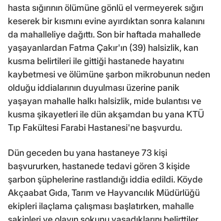
hasta sığırının ölümüne gönlü el vermeyerek sığırı
keserek bir kısmını evine ayırdıktan sonra kalanını
da mahalleliye dağıttı. Son bir haftada mahallede
yaşayanlardan Fatma Çakır'ın (39) halsizlik, kan
kusma belirtileri ile gittiği hastanede hayatını
kaybetmesi ve ölümüne şarbon mikrobunun neden
olduğu iddialarının duyulması üzerine panik
yaşayan mahalle halkı halsizlik, mide bulantısı ve
kusma şikayetleri ile dün akşamdan bu yana KTÜ
Tıp Fakültesi Farabi Hastanesi'ne başvurdu.
Dün geceden bu yana hastaneye 73 kişi
başvururken, hastanede tedavi gören 3 kişide
şarbon şüphelerine rastlandığı iddia edildi. Köyde
Akçaabat Gıda, Tarım ve Hayvancılık Müdürlüğü
ekipleri ilaçlama çalışması başlatırken, mahalle
sakinleri ve olayın şokunu yaşadıklarını belirttiler.