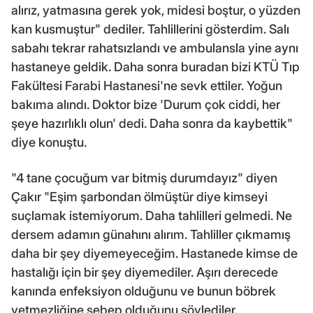
alırız, yatmasına gerek yok, midesi boştur, o yüzden
kan kusmuştur" dediler. Tahlillerini gösterdim. Salı
sabahı tekrar rahatsızlandı ve ambulansla yine aynı
hastaneye geldik. Daha sonra buradan bizi KTÜ Tıp
Fakültesi Farabi Hastanesi'ne sevk ettiler. Yoğun
bakıma alındı. Doktor bize 'Durum çok ciddi, her
şeye hazırlıklı olun' dedi. Daha sonra da kaybettik"
diye konuştu.
"4 tane çocuğum var bitmiş durumdayız" diyen
Çakır "Eşim şarbondan ölmüştür diye kimseyi
suçlamak istemiyorum. Daha tahlilleri gelmedi. Ne
dersem adamın günahını alırım. Tahliller çıkmamış
daha bir şey diyemeyeceğim. Hastanede kimse de
hastalığı için bir şey diyemediler. Aşırı derecede
kanında enfeksiyon olduğunu ve bunun böbrek
yetmezliğine sebep olduğunu söylediler.