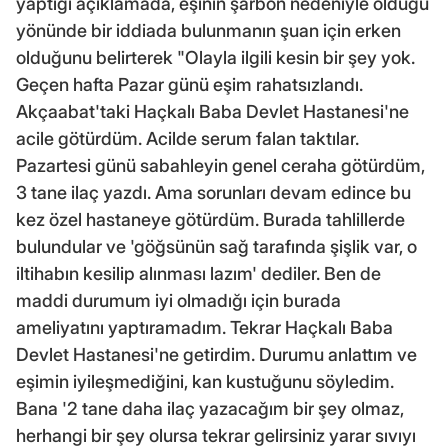
yaptığı açıklamada, eşinin şarbon nedeniyle öldüğü
yönünde bir iddiada bulunmanın şuan için erken
olduğunu belirterek "Olayla ilgili kesin bir şey yok.
Geçen hafta Pazar günü eşim rahatsızlandı.
Akçaabat'taki Haçkalı Baba Devlet Hastanesi'ne
acile götürdüm. Acilde serum falan taktılar.
Pazartesi günü sabahleyin genel ceraha götürdüm,
3 tane ilaç yazdı. Ama sorunları devam edince bu
kez özel hastaneye götürdüm. Burada tahlillerde
bulundular ve 'göğsünün sağ tarafında şişlik var, o
iltihabın kesilip alınması lazım' dediler. Ben de
maddi durumum iyi olmadığı için burada
ameliyatını yaptıramadım. Tekrar Haçkalı Baba
Devlet Hastanesi'ne getirdim. Durumu anlattım ve
eşimin iyileşmediğini, kan kustuğunu söyledim.
Bana '2 tane daha ilaç yazacağım bir şey olmaz,
herhangi bir şey olursa tekrar gelirsiniz yarar sıvıyı