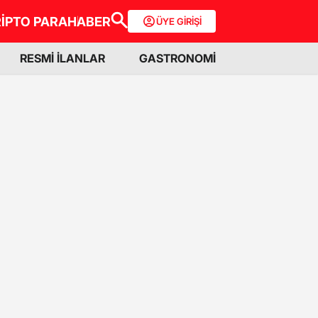
İPTO PARA
HABER
ÜYE GİRİŞİ
RESMİ İLANLAR
GASTRONOMİ