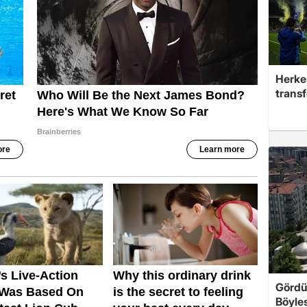
Herke
trans
Gördü
Böyles