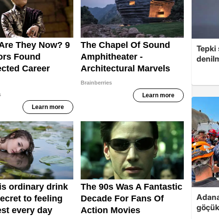
Tepki 
denilm
Adana
göçükt