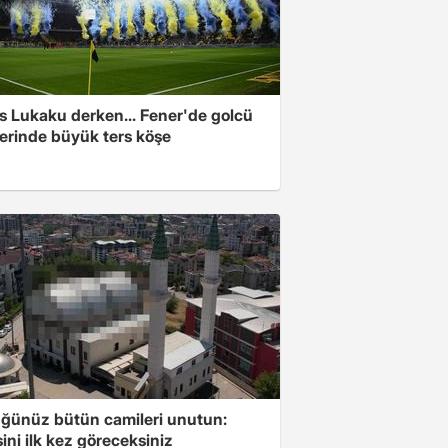
s Lukaku derken... Fener'de golcü
ferinde büyük ters köşe
ğünüz bütün camileri unutun:
ini ilk kez göreceksiniz