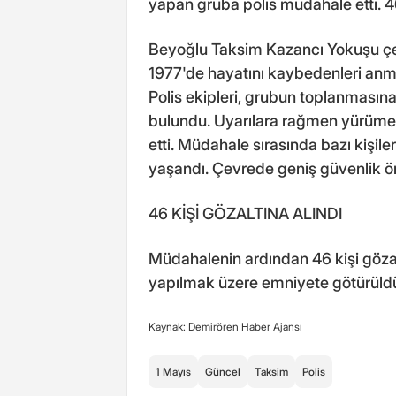
yapan gruba polis müdahale etti. 46 
Beyoğlu Taksim Kazancı Yokuşu çev
1977'de hayatını kaybedenleri anma
Polis ekipleri, grubun toplanmasın
bulundu. Uyarılara rağmen yürümek
etti. Müdahale sırasında bazı kişiler
yaşandı. Çevrede geniş güvenlik ön
46 KİŞİ GÖZALTINA ALINDI
Müdahalenin ardından 46 kişi gözaltı
yapılmak üzere emniyete götürüld
Kaynak: Demirören Haber Ajansı
1 Mayıs
Güncel
Taksim
Polis