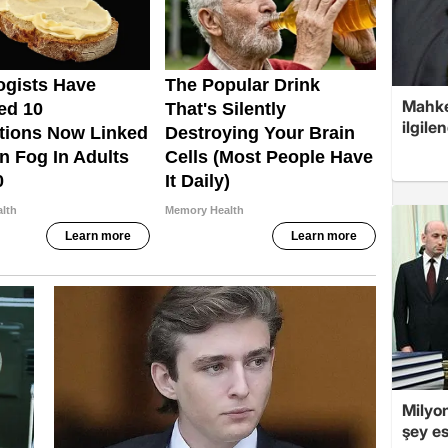
Mahke
ilgile
Milyon
şey es