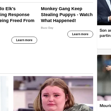
Son a
partin
Mouri