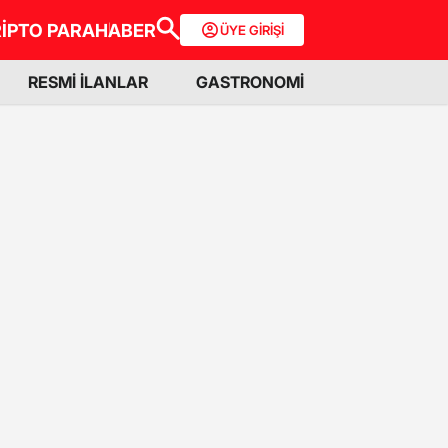
İPTO PARA
HABER
ÜYE GİRİŞİ
RESMİ İLANLAR
GASTRONOMİ