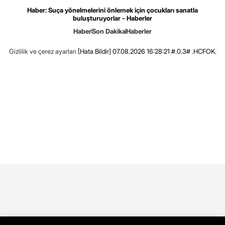
Haber: Suça yönelmelerini önlemek için çocukları sanatla
buluşturuyorlar - Haberler
Haber
Son Dakika
Haberler
Gizlilik ve çerez ayarları
[Hata Bildir]
07.08.2026 16:28:21 #.0.3# .HCFOK.