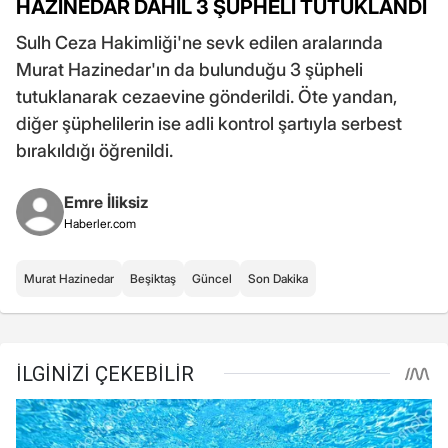
HAZİNEDAR DAHİL 3 ŞÜPHELİ TUTUKLANDI
Sulh Ceza Hakimliği'ne sevk edilen aralarında
Murat Hazinedar'ın da bulunduğu 3 şüpheli
tutuklanarak cezaevine gönderildi. Öte yandan,
diğer şüphelilerin ise adli kontrol şartıyla serbest
bırakıldığı öğrenildi.
Emre İliksiz
Haberler.com
Murat Hazinedar
Beşiktaş
Güncel
Son Dakika