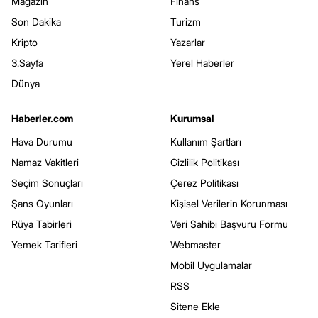
Magazin
Finans
Son Dakika
Turizm
Kripto
Yazarlar
3.Sayfa
Yerel Haberler
Dünya
Haberler.com
Kurumsal
Hava Durumu
Kullanım Şartları
Namaz Vakitleri
Gizlilik Politikası
Seçim Sonuçları
Çerez Politikası
Şans Oyunları
Kişisel Verilerin Korunması
Rüya Tabirleri
Veri Sahibi Başvuru Formu
Yemek Tarifleri
Webmaster
Mobil Uygulamalar
RSS
Sitene Ekle