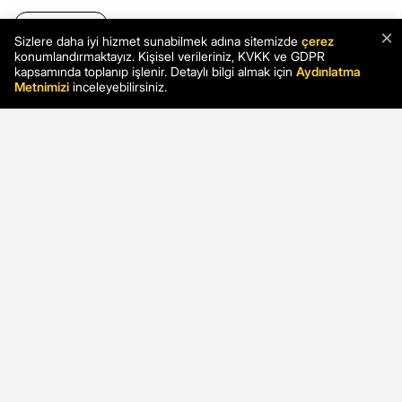
×
Sizlere daha iyi hizmet sunabilmek adına sitemizde
çerez
konumlandırmaktayız. Kişisel verileriniz, KVKK ve GDPR
kapsamında toplanıp işlenir. Detaylı bilgi almak için
Aydınlatma
Metnimizi
inceleyebilirsiniz.