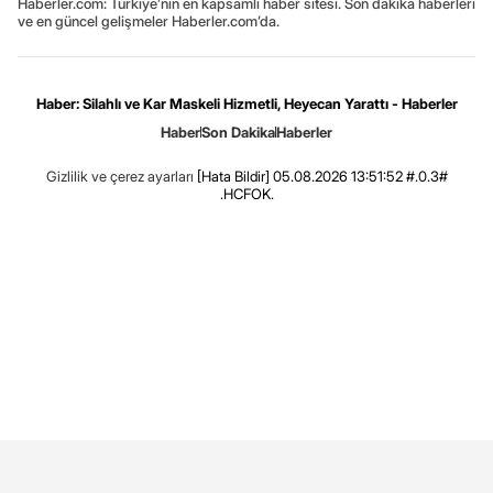
Haberler.com: Türkiye’nin en kapsamlı haber sitesi. Son dakika haberleri
ve en güncel gelişmeler Haberler.com’da.
Haber: Silahlı ve Kar Maskeli Hizmetli, Heyecan Yarattı - Haberler
Haber
Son Dakika
Haberler
Gizlilik ve çerez ayarları
[Hata Bildir]
05.08.2026 13:51:52 #.0.3#
.HCFOK.