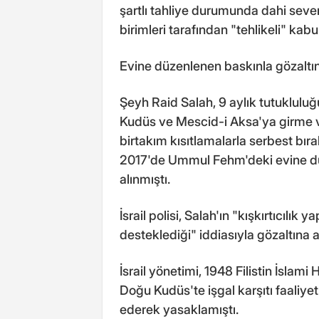
şartlı tahliye durumunda dahi sevenl
birimleri tarafından "tehlikeli" kabul
Evine düzenlenen baskınla gözaltın
Şeyh Raid Salah, 9 aylık tutuklulu
Kudüs ve Mescid-i Aksa'ya girme 
birtakım kısıtlamalarla serbest bıra
2017'de Ummul Fehm'deki evine dü
alınmıştı.
İsrail polisi, Salah'ın "kışkırtıcılık 
desteklediği" iddiasıyla gözaltına al
İsrail yönetimi, 1948 Filistin İslam
Doğu Kudüs'te işgal karşıtı faaliyet
ederek yasaklamıştı.