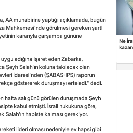
ka, AA muhabirine yaptığı açıklamada, bugün
Ceza Mahkemesi'nde görülmesi gereken şartlı
etinin kararıyla çarşamba gününe
Ne İra
kazan
i uyguladığına işaret eden Zabarka,
 Şeyh Salah'ın koluna takılacak olan
Cezaevleri İdaresi'nden (ŞABAS-IPS) raporun
ekçe göstererek duruşmayı erteledi." dedi.
 hafta salı günü görülen duruşmada Şeyh
ensipte kabul etmişti. İsrail hukukuna göre,
k Salah'ın hapiste kalması gerekiyor.
areketi lideri olması nedeniyle ev hapsi gibi