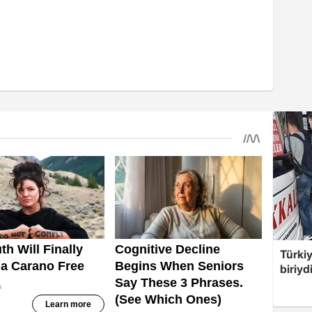
Türki
biriyd