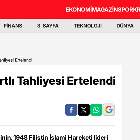
EKONOMİ
MAGAZİN
SPOR
KR
FİNANS
3. SAYFA
TEKNOLOJİ
DÜNYA
ahliyesi Ertelendi
tlı Tahliyesi Ertelendi
n, 1948 Filistin İslami Hareketi lideri