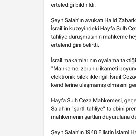
ertelediği bildirildi.
Şeyh Salah'ın avukatı Halid Zabar
İsrail'in kuzeyindeki Hayfa Sulh 
tahliye duruşmasının mahkeme hey
ertelendiğini belirtti.
İsrail makamlarının oyalama taktiğ
"Mahkeme, zorunlu ikameti boyunca
elektronik bileklikle ilgili İsrail 
kendilerine ulaşmamış olmasını ger
Hayfa Sulh Ceza Mahkemesi, geçen
Salah'ın "şartlı tahliye" talebini pr
mahkemenin şartları duyurulana de
Şeyh Salah'ın 1948 Filistin İslami H