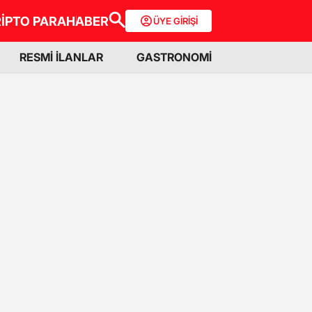
İPTO PARA
HABER
ÜYE GİRİŞİ
RESMİ İLANLAR
GASTRONOMİ