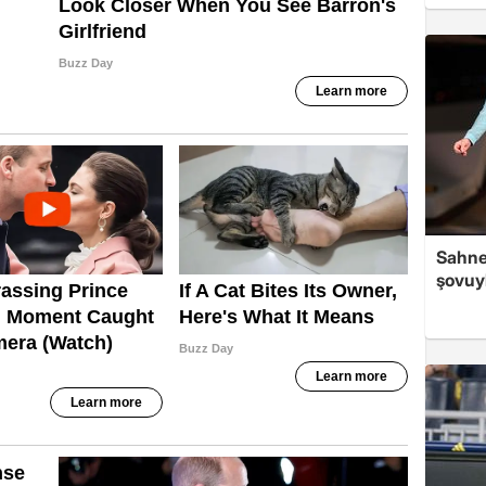
Sahned
şovuy