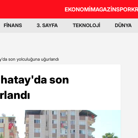
EKONOMİ
MAGAZİN
SPOR
KR
FİNANS
3. SAYFA
TEKNOLOJİ
DÜNYA
tay'da son yolculuğuna uğurlandı
, hatay'da son
rlandı