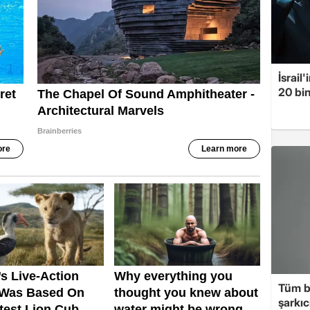
İsrail
20 bin
Tüm b
şarkı