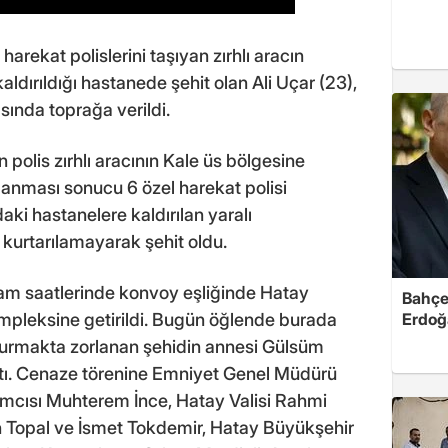
arekat polislerini taşıyan zırhlı aracın
ldırıldığı hastanede şehit olan Ali Uçar (23),
ında toprağa verildi.
 polis zırhlı aracının Kale üs bölgesine
anması sonucu 6 özel harekat polisi
aki hastanelere kaldırılan yaralı
, kurtarılamayarak şehit oldu.
şam saatlerinde konvoy eşliğinde Hatay
Bahçel
mpleksine getirildi. Bugün öğlende burada
Erdoğ
durmakta zorlanan şehidin annesi Gülsüm
lıştı. Cenaze törenine Emniyet Genel Müdürü
ımcısı Muhterem İnce, Hatay Valisi Rahmi
n Topal ve İsmet Tokdemir, Hatay Büyükşehir