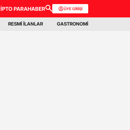
İPTO PARA
HABER
ÜYE GİRİŞİ
RESMİ İLANLAR
GASTRONOMİ