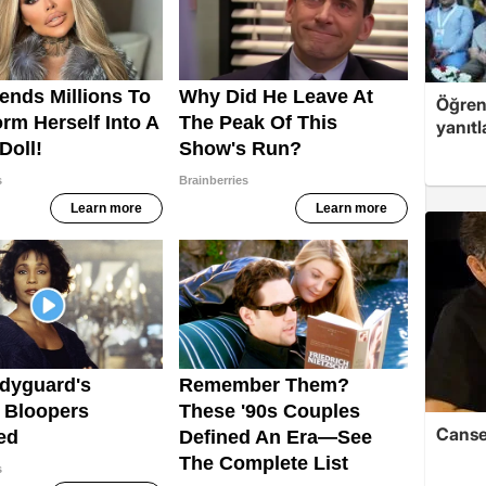
Öğren
yanıtl
Cansev