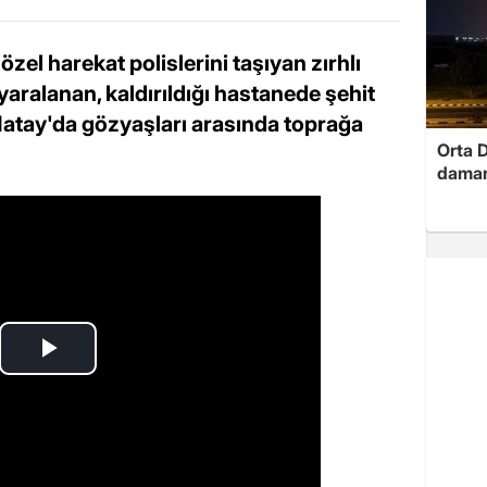
zel harekat polislerini taşıyan zırhlı
yaralanan, kaldırıldığı hastanede şehit
Hatay'da gözyaşları arasında toprağa
Orta D
damar