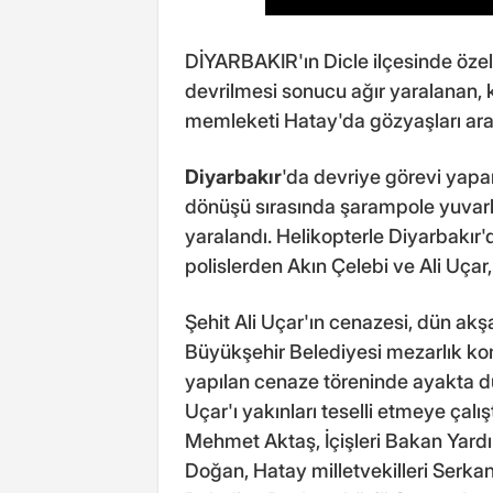
DİYARBAKIR'ın Dicle ilçesinde özel h
devrilmesi sonucu ağır yaralanan, ka
memleketi Hatay'da gözyaşları aras
Diyarbakır
'da devriye görevi yapan
dönüşü sırasında şarampole yuvarl
yaralandı. Helikopterle Diyarbakır'd
polislerden Akın Çelebi ve Ali Uçar
Şehit Ali Uçar'ın cenazesi, dün ak
Büyükşehir Belediyesi mezarlık ko
yapılan cenaze töreninde ayakta 
Uçar'ı yakınları teselli etmeye ça
Mehmet Aktaş, İçişleri Bakan Yard
Doğan, Hatay milletvekilleri Serka