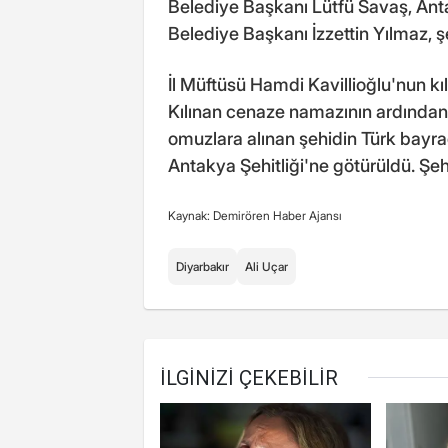
Belediye Başkanı Lütfü Savaş, An
Belediye Başkanı İzzettin Yılmaz, şeh
İl Müftüsü Hamdi Kavillioğlu'nun kıl
Kılınan cenaze namazının ardından t
omuzlara alınan şehidin Türk bayra
Antakya Şehitliği'ne götürüldü. Şeh
Kaynak: Demirören Haber Ajansı
Diyarbakır
Ali Uçar