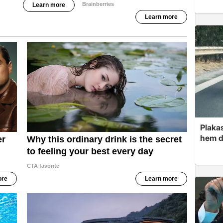
Plakas
hem d