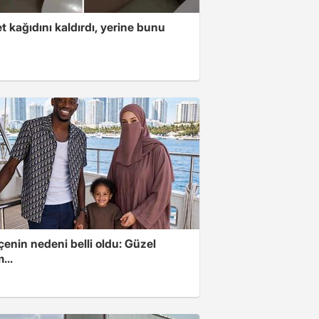
t kağıdını kaldırdı, yerine bunu
u
enin nedeni belli oldu: Güzel
...