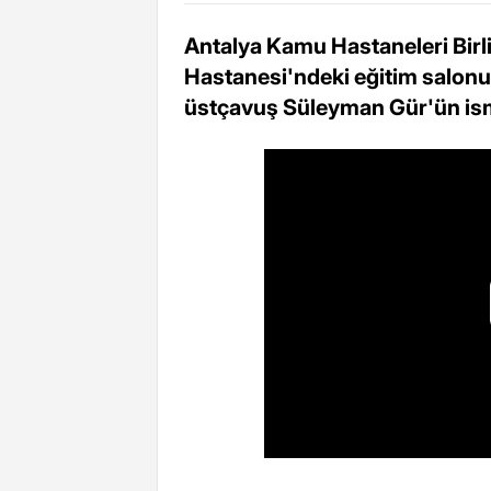
Antalya Kamu Hastaneleri Birl
Hastanesi'ndeki eğitim salonu
üstçavuş Süleyman Gür'ün ismi