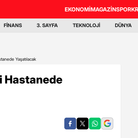
EKONOMİ
MAGAZİN
SPOR
KR
FİNANS
3. SAYFA
TEKNOLOJİ
DÜNYA
stanede Yaşatılacak
mi Hastanede