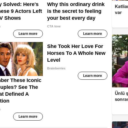
Katlia
var
Ünlü ş
sonras