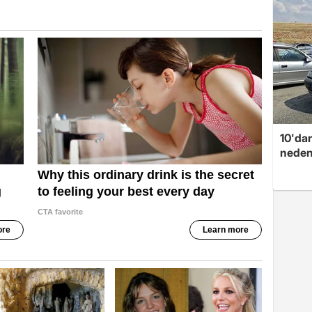
10'dan
neden