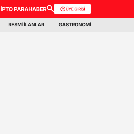
İPTO PARA
HABER
ÜYE GİRİŞİ
RESMİ İLANLAR
GASTRONOMİ