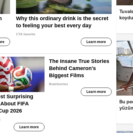
Tuvale
koyd
Bu peç
yüzüm