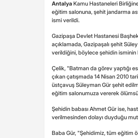
Antalya
Kamu Hastaneleri Birliğin
eğitim salonuna, şehit jandarma a
ismi verildi.
Gazipaşa Devlet Hastanesi Başhekim
açıklamada, Gazipaşalı şehit Süle
verildiğini, böylece şehidin ismini
Çelik, "Batman da görev yaptığı esn
çıkan çatışmada 14 Nisan 2010 tar
üstçavuş Süleyman Gür şehit edilmi
eğitim salonumuza vererek ölümsüz
Şehidin babası Ahmet Gür ise, has
verilmesinden dolayı duyduğu mutlu
Baba Gür, "Şehidimiz, tüm eğitim ö