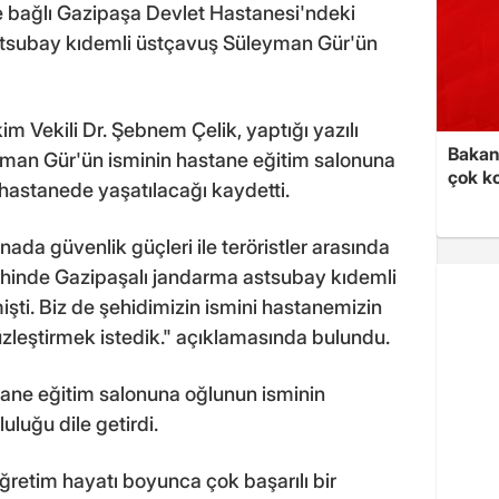
e bağlı Gazipaşa Devlet Hastanesi'ndeki
stsubay kıdemli üstçavuş Süleyman Gür'ün
 Vekili Dr. Şebnem Çelik, yaptığı yazılı
Bakan 
yman Gür'ün isminin hastane eğitim salonuna
çok k
n hastanede yaşatılacağı kaydetti.
ada güvenlik güçleri ile teröristler arasında
ihinde Gazipaşalı jandarma astsubay kıdemli
şti. Biz de şehidimizin ismini hastanemizin
leştirmek istedik." açıklamasında bulundu.
tane eğitim salonuna oğlunun isminin
luğu dile getirdi.
ğretim hayatı boyunca çok başarılı bir