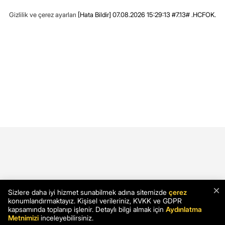
Gizlilik ve çerez ayarları
[Hata Bildir]
07.08.2026 15:29:13 #7.13# .HCFOK.
×
Sizlere daha iyi hizmet sunabilmek adına sitemizde
çerez
konumlandırmaktayız. Kişisel verileriniz, KVKK ve GDPR
kapsamında toplanıp işlenir. Detaylı bilgi almak için
Aydınlatma
Metnimizi
inceleyebilirsiniz.