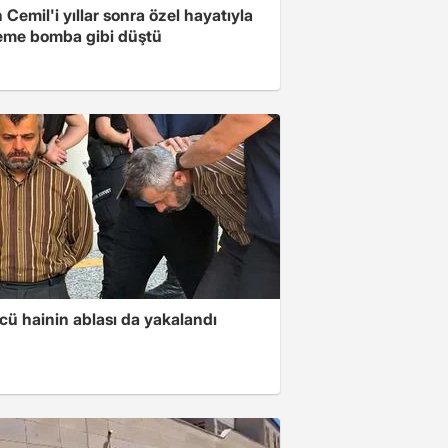
in Cemil'i yıllar sonra özel hayatıyla
me bomba gibi düştü
cü hainin ablası da yakalandı