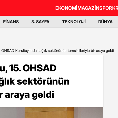
EKONOMİ
MAGAZİN
SPOR
KR
FİNANS
3. SAYFA
TEKNOLOJİ
DÜNYA
OHSAD Kurultayı'nda sağlık sektörünün temsilcileriyle bir araya geldi
u, 15. OHSAD
ğlık sektörünün
r araya geldi