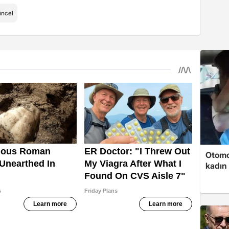
ncel
Otomob
kadın 