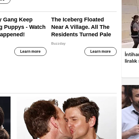
İntih
liralık