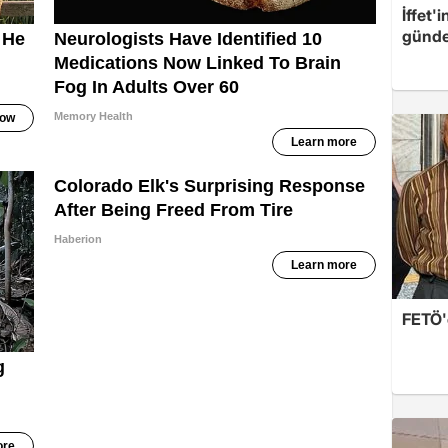
İffet'
günde
FETÖ'