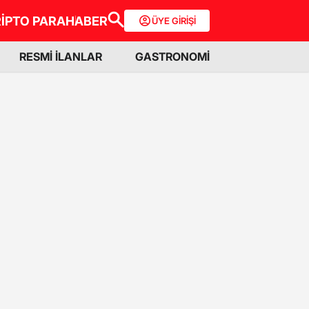
İPTO PARA
HABER
ÜYE GİRİŞİ
RESMİ İLANLAR
GASTRONOMİ