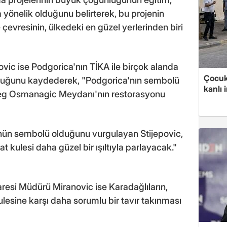
 yönelik olduğunu belirterek, bu projenin
 çevresinin, ülkedeki en güzel yerlerinden biri
vic ise Podgorica'nın TİKA ile birçok alanda
Çocuk
e olduğunu kaydederek, "Podgorica'nın sembolü
kanlı 
r-beg Osmanagic Meydanı'nın restorasyonu
ünün sembolü olduğunu vurgulayan Stijepovic,
t kulesi daha güzel bir ışıltıyla parlayacak."
resi Müdürü Miranovic ise Karadağlıların,
lesine karşı daha sorumlu bir tavır takınması