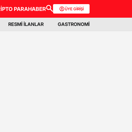
İPTO PARA
HABER
ÜYE GİRİŞİ
RESMİ İLANLAR
GASTRONOMİ