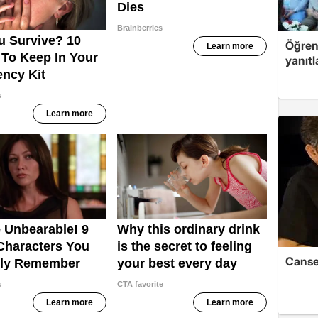
Öğren
yanıtl
Cansev