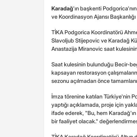
Karadağ
'ın başkenti Podgorica'nın 
ve Koordinasyon Ajansı Başkanlığı 
TİKA Podgorica Koordinatörü Ahme
Slavoljub Stijepovic ve Karadağ Kü
Anastazija Miranovic saat kulesinin
Saat kulesinin bulunduğu Becir-b
kapsayan restorasyon çalışmalarını
sezonu açılmadan önce tamamlanm
İmza törenine katılan Türkiye'nin 
yaptığı açıklamada, proje için yakl
ifade ederek, "Bu, hem Karadağ'ın 
bir faaliyet olacak." değerlendirm
TİKA Karadağ Koordinatörü Altun d