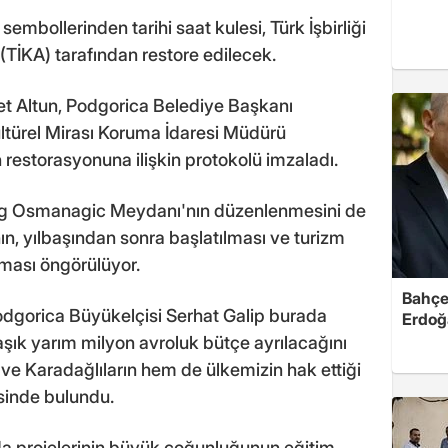
sembollerinden tarihi saat kulesi, Türk İşbirliği
(TİKA) tarafından restore edilecek.
t Altun, Podgorica Belediye Başkanı
ltürel Mirası Koruma İdaresi Müdürü
 restorasyonuna ilişkin protokolü imzaladı.
eg Osmanagic Meydanı'nın düzenlenmesini de
n, yılbaşından sonra başlatılması ve turizm
ası öngörülüyor.
Bahçel
Podgorica Büyükelçisi Serhat Galip burada
Erdoğ
aşık yarım milyon avroluk bütçe ayrılacağını
ve Karadağlıların hem de ülkemizin hak ettiği
esinde bulundu.
a projelerinin büyük çoğunluğunun eğitim,