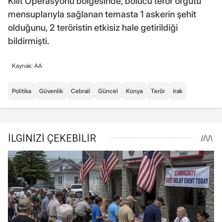
Kilit Operasyonu bölgesinde, bölücü terör örgütü
mensuplarıyla sağlanan temasta 1 askerin şehit
olduğunu, 2 teröristin etkisiz hale getirildiği
bildirmişti.
Kaynak: AA
Politika
Güvenlik
Cebrail
Güncel
Konya
Terör
Irak