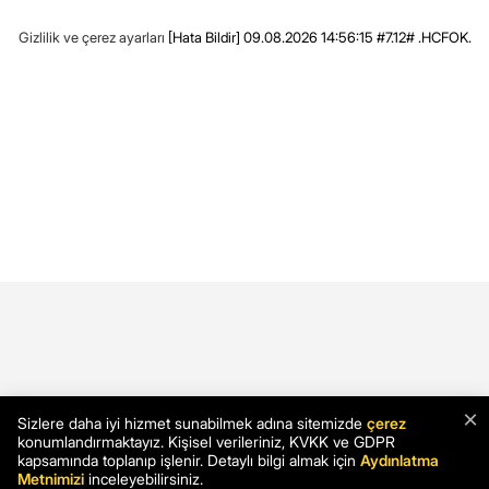
Gizlilik ve çerez ayarları
[Hata Bildir]
09.08.2026 14:56:15 #7.12# .HCFOK.
×
Sizlere daha iyi hizmet sunabilmek adına sitemizde
çerez
konumlandırmaktayız. Kişisel verileriniz, KVKK ve GDPR
kapsamında toplanıp işlenir. Detaylı bilgi almak için
Aydınlatma
Metnimizi
inceleyebilirsiniz.