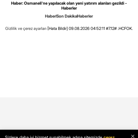
Haber: Osmaneli'ne yapılacak olan yeni yatırım alanları gezildi -
Haberler
Haber
Son Dakika
Haberler
Gizlilik ve çerez ayarları
[Hata Bildir]
09.08.2026 04:52:11 #7.12# .HCFOK.
×
Sizlere daha iyi hizmet sunabilmek adına sitemizde
çerez