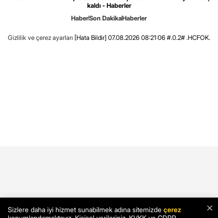
kaldı - Haberler
Haber
Son Dakika
Haberler
Gizlilik ve çerez ayarları
[Hata Bildir]
07.08.2026 08:21:06 #.0.2# .HCFOK.
×
Sizlere daha iyi hizmet sunabilmek adına sitemizde
çerez
konumlandırmaktayız. Kişisel verileriniz, KVKK ve GDPR