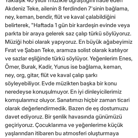
Yaklaşık 40 yıldır müzikle uğraştığını ifade eden
Akdeniz Teke, ailenin 8 ferdinden 7'sinin bağlama,
ney, keman, bendir, flüt ve kaval çalabildiğini
belirterek, "Haftada 1 gün bir kardeşin evinde veya
parkta bir araya gelerek saz çalıp türkü söylüyoruz.
Müziği hobi olarak yapıyoruz. En büyük ağabeyimiz
Fırat ve Şaban Teke, aramıza solist olarak katılıyor
ve sazlar eşliğinde türkü söylüyor. Yeğenlerim Enes,
Ömer, Burak, Kadir, Yunus ise bağlama, keman,
ney, org, gitar, flüt ve kaval çalıp şarkı
söyleyebiliyor. Evde müzikten başka bir konu
neredeyse konuşulmuyor. En iyi dinleyicilerimiz
komşularımız oluyor. Sanatımızı hiçbir zaman ticari
olarak değerlendirmedik. Bazen de eş dostumuzu
davet ediyoruz. Bir şenlik havasında günümüzü
geçiriyoruz. Çocuklarıma ve yeğenlerime küçük
yaşlarından itibaren bu atmosferi oluşturmaya